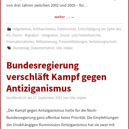
von drei Jahren zwischen 2002 und 2005 – für…
weiter …
→
Allgemeines
,
Antifaschismus
,
Datenschutz
,
Entschädigung der Opfer des
NS
,
Flucht - Migration - Integration
,
Grund- und Freiheitsrechte
,
Internationalismus
,
Militarisierung
,
Pressemitteilungen
,
Verfassungsschutz
Bundestag
,
Dokumentation
,
Ulla Jelpke
Bundesregierung
verschläft Kampf gegen
Antiziganismus
Veröffentlicht am
27. September 2021
von
Ulla Jelpke
„Der Kampf gegen Antiziganismus hatte für die Noch-
Bundesregierung ganz offenbar keine Priorität. Die Empfehlungen
der Unabhängigen Kommission Antiziganismus hat sie zwar mit