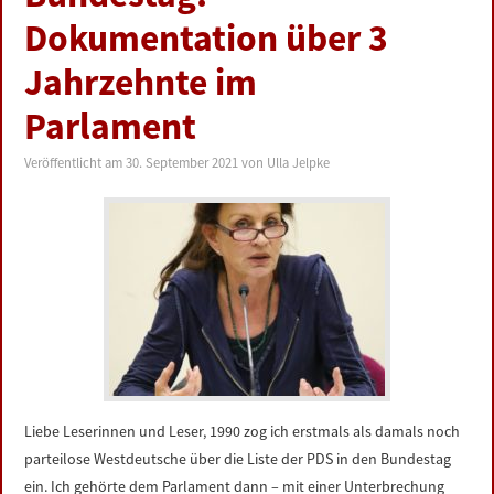
LINKS
Dokumentation über 3
Jahrzehnte im
DATENSCHUTZERKLÄRUNG
Parlament
IMPRESSUM
Veröffentlicht am
30. September 2021
von
Ulla Jelpke
Liebe Leserinnen und Leser, 1990 zog ich erstmals als damals noch
parteilose Westdeutsche über die Liste der PDS in den Bundestag
ein. Ich gehörte dem Parlament dann – mit einer Unterbrechung