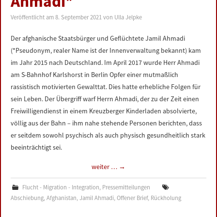
Ahmadi*
Veröffentlicht am
8. September 2021
von
Ulla Jelpke
Der afghanische Staatsbürger und Geflüchtete Jamil Ahmadi
(*Pseudonym, realer Name ist der Innenverwaltung bekannt) kam
im Jahr 2015 nach Deutschland. Im April 2017 wurde Herr Ahmadi
am S-Bahnhof Karlshorst in Berlin Opfer einer mutmaßlich
rassistisch motivierten Gewalttat. Dies hatte erhebliche Folgen für
sein Leben. Der Übergriff warf Herrn Ahmadi, der zu der Zeit einen
Freiwilligendienst in einem Kreuzberger Kinderladen absolvierte,
völlig aus der Bahn – ihm nahe stehende Personen berichten, dass
er seitdem sowohl psychisch als auch physisch gesundheitlich stark
beeinträchtigt sei.
weiter …
→
Flucht - Migration - Integration
,
Pressemitteilungen
Abschiebung
,
Afghanistan
,
Jamil Ahmadi
,
Offener Brief
,
Rückholung