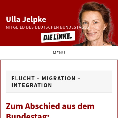
Ulla Jelpke
MITGLIED DES DEUTSCHEN BUNDESTAGES
MENU
THEMEN
FLUCHT – MIGRATION –
BUNDESTAG
INTEGRATION
PRESSE
Zum Abschied aus dem
ZUR PERSON
Bundestag: