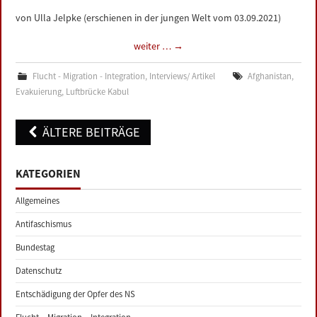
von Ulla Jelpke (erschienen in der jungen Welt vom 03.09.2021)
weiter …
→
Flucht - Migration - Integration
,
Interviews/ Artikel
Afghanistan
,
Evakuierung
,
Luftbrücke Kabul
Post
ÄLTERE BEITRÄGE
navigation
KATEGORIEN
Allgemeines
Antifaschismus
Bundestag
Datenschutz
Entschädigung der Opfer des NS