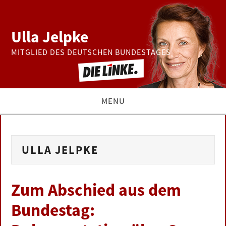
Ulla Jelpke
MITGLIED DES DEUTSCHEN BUNDESTAGES
MENU
THEMEN
ULLA JELPKE
BUNDESTAG
PRESSE
Zum Abschied aus dem
Bundestag:
ZUR PERSON