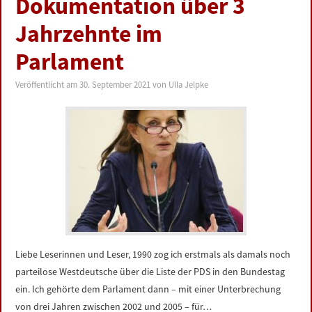
Dokumentation über 3
LINKS
Jahrzehnte im
DATENSCHUTZERKLÄRUNG
Parlament
Veröffentlicht am
30. September 2021
von
Ulla Jelpke
IMPRESSUM
Liebe Leserinnen und Leser, 1990 zog ich erstmals als damals noch
parteilose Westdeutsche über die Liste der PDS in den Bundestag
ein. Ich gehörte dem Parlament dann – mit einer Unterbrechung
von drei Jahren zwischen 2002 und 2005 – für…