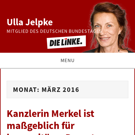
Ulla Jelpke
MITGLIED DES DEUTSCHEN BUNDESTAGES
MENU
THEMEN
MONAT:
MÄRZ 2016
BUNDESTAG
PRESSE
Kanzlerin Merkel ist
maßgeblich für
ZUR PERSON