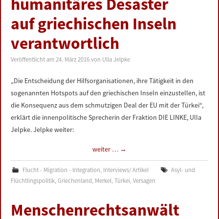
humanitäres Desaster
LINKS
auf griechischen Inseln
DATENSCHUTZERKLÄRUNG
verantwortlich
Veröffentlicht am
24. März 2016
von
Ulla Jelpke
IMPRESSUM
„Die Entscheidung der Hilfsorganisationen, ihre Tätigkeit in den
sogenannten Hotspots auf den griechischen Inseln einzustellen, ist
die Konsequenz aus dem schmutzigen Deal der EU mit der Türkei“,
erklärt die innenpolitische Sprecherin der Fraktion DIE LINKE, Ulla
Jelpke. Jelpke weiter:
weiter …
→
Flucht - Migration - Integration
,
Interviews/ Artikel
Asyl- und
Flüchtlingspolitik
,
Griechenland
,
Merkel
,
Türkei
,
Versagen
Menschenrechtsanwält