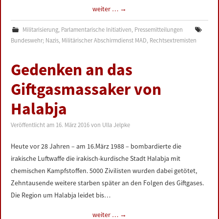
weiter …
→
Militarisierung
,
Parlamentarische Initiativen
,
Pressemitteilungen
Bundeswehr; Nazis
,
Militärischer Abschirmdienst MAD
,
Rechtsextremisten
Gedenken an das
Giftgasmassaker von
Halabja
Veröffentlicht am
16. März 2016
von
Ulla Jelpke
Heute vor 28 Jahren – am 16.März 1988 – bombardierte die
irakische Luftwaffe die irakisch-kurdische Stadt Halabja mit
chemischen Kampfstoffen. 5000 Zivilisten wurden dabei getötet,
Zehntausende weitere starben später an den Folgen des Giftgases.
Die Region um Halabja leidet bis…
weiter …
→