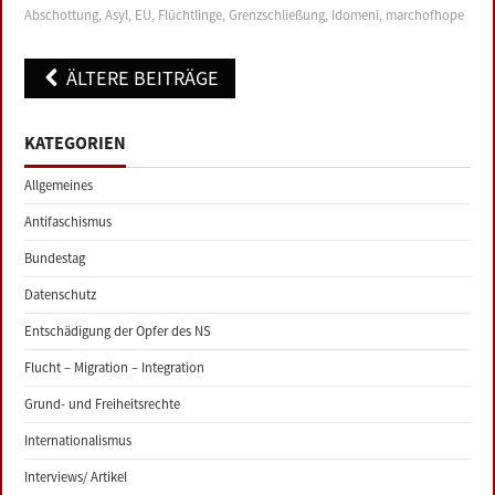
Abschottung
,
Asyl
,
EU
,
Flüchtlinge
,
Grenzschließung
,
Idomeni
,
marchofhope
Post
ÄLTERE BEITRÄGE
navigation
KATEGORIEN
Allgemeines
Antifaschismus
Bundestag
Datenschutz
Entschädigung der Opfer des NS
Flucht – Migration – Integration
Grund- und Freiheitsrechte
Internationalismus
Interviews/ Artikel