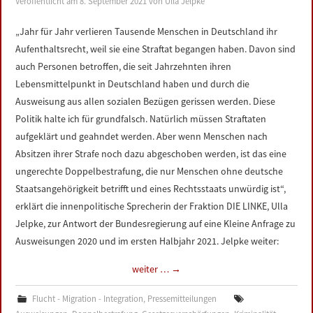
Veröffentlicht am
8. September 2021
von
Ulla Jelpke
LINKS
„Jahr für Jahr verlieren Tausende Menschen in Deutschland ihr
Aufenthaltsrecht, weil sie eine Straftat begangen haben. Davon sind
DATENSCHUTZERKLÄRUNG
auch Personen betroffen, die seit Jahrzehnten ihren
Lebensmittelpunkt in Deutschland haben und durch die
IMPRESSUM
Ausweisung aus allen sozialen Bezügen gerissen werden. Diese
Politik halte ich für grundfalsch. Natürlich müssen Straftaten
aufgeklärt und geahndet werden. Aber wenn Menschen nach
Absitzen ihrer Strafe noch dazu abgeschoben werden, ist das eine
ungerechte Doppelbestrafung, die nur Menschen ohne deutsche
Staatsangehörigkeit betrifft und eines Rechtsstaats unwürdig ist“,
erklärt die innenpolitische Sprecherin der Fraktion DIE LINKE, Ulla
Jelpke, zur Antwort der Bundesregierung auf eine Kleine Anfrage zu
Ausweisungen 2020 und im ersten Halbjahr 2021. Jelpke weiter:
weiter …
→
Flucht - Migration - Integration
,
Pressemitteilungen