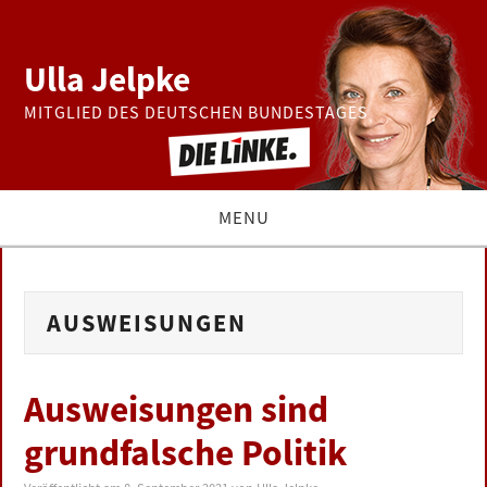
Ulla Jelpke
MITGLIED DES DEUTSCHEN BUNDESTAGES
MENU
THEMEN
AUSWEISUNGEN
BUNDESTAG
PRESSE
Ausweisungen sind
grundfalsche Politik
ZUR PERSON