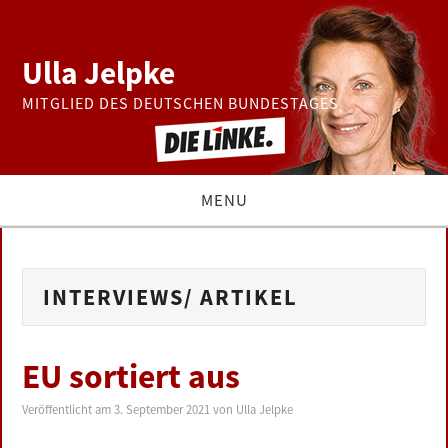
Ulla Jelpke
MITGLIED DES DEUTSCHEN BUNDESTAGES
MENU
THEMEN
INTERVIEWS/ ARTIKEL
BUNDESTAG
PRESSE
EU sortiert aus
ZUR PERSON
Veröffentlicht am
3. September 2021
von
Ulla Jelpke