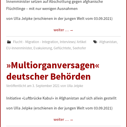
Innenminister setzen auf Abschottung gegen afghanische
LINKS
Flüchtlinge – mit nur wenigen Ausnahmen
von Ulla Jelpke (erschienen in der jungen Welt vom 03.09.2021)
DATENSCHUTZERKLÄRUNG
weiter …
→
IMPRESSUM
Flucht - Migration - Integration
,
Interviews/ Artikel
Afghanistan
,
EU-Innenminister
,
Evakuierung
,
Geflüchtete
,
Seehofer
»Multiorganversagen«
deutscher Behörden
Veröffentlicht am
3. September 2021
von
Ulla Jelpke
Initiative »Luftbrücke Kabul« in Afghanistan auf sich allein gestellt
von Ulla Jelpke (erschienen in der jungen Welt vom 03.09.2021)
weiter …
→