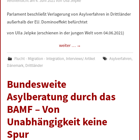
Veröffentlicht am
4. Juni 2021
von
Ulla Jelpke
LINKS
Parlament beschließt Verlagerung von Asylverfahren in Drittländer
außerhalb der EU. Dominoeffekt befürchtet
DATENSCHUTZERKLÄRUNG
von Ulla Jelpke (erschienen in der jungen Welt vom 04.06.2021)
IMPRESSUM
weiter …
→
Flucht - Migration - Integration
,
Interviews/ Artikel
Asylverfahren
,
Dänemark
,
Drittländer
Bundesweite
Asylberatung durch das
BAMF – Von
Unabhängigkeit keine
Spur