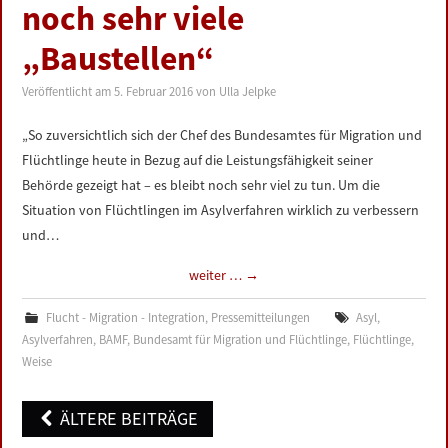
noch sehr viele
„Baustellen“
Veröffentlicht am
5. Februar 2016
von
Ulla Jelpke
„So zuversichtlich sich der Chef des Bundesamtes für Migration und
Flüchtlinge heute in Bezug auf die Leistungsfähigkeit seiner
Behörde gezeigt hat – es bleibt noch sehr viel zu tun. Um die
Situation von Flüchtlingen im Asylverfahren wirklich zu verbessern
und…
weiter …
→
Flucht - Migration - Integration
,
Pressemitteilungen
Asyl
,
Asylverfahren
,
BAMF
,
Bundesamt für Migration und Flüchtlinge
,
Flüchtlinge
,
Weise
Post
ÄLTERE BEITRÄGE
navigation