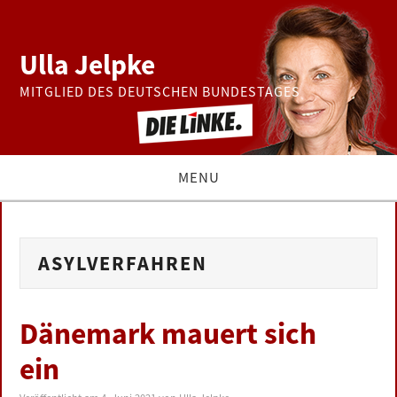
Ulla Jelpke
MITGLIED DES DEUTSCHEN BUNDESTAGES
MENU
THEMEN
ASYLVERFAHREN
BUNDESTAG
PRESSE
Dänemark mauert sich
ein
ZUR PERSON