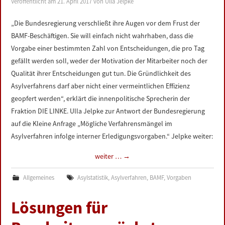
Veröffentlicht am
21. April 2017
von
Ulla Jelpke
„Die Bundesregierung verschließt ihre Augen vor dem Frust der
BAMF-Beschäftigen. Sie will einfach nicht wahrhaben, dass die
Vorgabe einer bestimmten Zahl von Entscheidungen, die pro Tag
gefällt werden soll, weder der Motivation der Mitarbeiter noch der
Qualität ihrer Entscheidungen gut tun. Die Gründlichkeit des
Asylverfahrens darf aber nicht einer vermeintlichen Effizienz
geopfert werden“, erklärt die innenpolitische Sprecherin der
Fraktion DIE LINKE. Ulla Jelpke zur Antwort der Bundesregierung
auf die Kleine Anfrage „Mögliche Verfahrensmängel im
Asylverfahren infolge interner Erledigungsvorgaben.“ Jelpke weiter:
weiter …
→
Allgemeines
Asylstatistik
,
Asylverfahren
,
BAMF
,
Vorgaben
Lösungen für