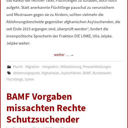
das Kalkül der rechten Täter, Flüchtlingen zu schaden, doch noch
aufgeht. Statt anerkannte Flüchtlinge pauschal zu verunsichern
und Misstrauen gegen sie zu fördern, sollten vielmehr die
Ablehnungsbescheide gegenüber afghanischen Asylsuchenden, die
seit Ende 2015 ergangen sind, überprüft werden“, fordert die
innenpolitische Sprecherin der Fraktion DIE LINKE, Ulla Jelpke.
Jelpke weiter:
weiter …
→
Flucht - Migration - Integration
,
Militarisierung
,
Pressemitteilungen
Ablehnungsquote
,
Afghanistan
,
Asylverfahren
,
BAMF
,
Bundeswehr
,
Flüchtlinge
,
Syrien
BAMF Vorgaben
missachten Rechte
Schutzsuchender