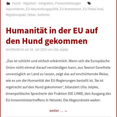
Flucht - Migration - Integration
,
Pressemitteilungen
Asylverfahren
,
EU-Abschottungspolitik
,
EU-Kommission
,
EU-Türkei-Deal
,
Migrationspakt
,
Orban
,
Seehofer
Humanität in der EU auf
den Hund gekommen
Veröffentlicht am
18. Juli 2019
von
Ulla Jelpke
„Das ist schlicht und einfach erbärmlich. Wenn sich die Europäische
Union nicht einmal darauf verständigen kann, aus Seenot Gerettete
unverzüglich an Land zu lassen, zeigt das auf erschütternde Weise,
wie es um die Humanität der EU-Regierungen bestellt ist. Sie ist
regelrecht auf den Hund gekommen“, bilanziert Ulla Jelpke,
innenpolitische Sprecherin der Fraktion DIE LINKE, den Ausgang des
EU-Innenministertreffens in Helsinki. Die Abgeordnete weiter:
weiter …
→