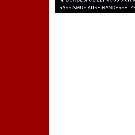
navigation
RASSISMUS AUSEINANDERSETZ