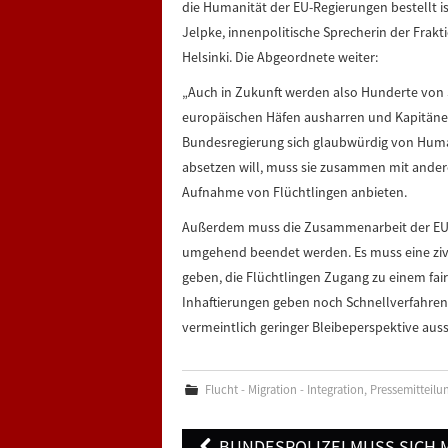
die Humanität der EU-Regierungen bestellt is
Jelpke, innenpolitische Sprecherin der Frakt
Helsinki. Die Abgeordnete weiter:
„Auch in Zukunft werden also Hunderte von 
europäischen Häfen ausharren und Kapitäne
Bundesregierung sich glaubwürdig von Human
absetzen will, muss sie zusammen mit andere
Aufnahme von Flüchtlingen anbieten.
Außerdem muss die Zusammenarbeit der EU 
umgehend beendet werden. Es muss eine zivil
geben, die Flüchtlingen Zugang zu einem fair
Inhaftierungen geben noch Schnellverfahren
vermeintlich geringer Bleibeperspektive au
Flucht - Migration - Integration
,
Pressemitteilu
Post
BUNDESPOLIZEI MUSS SICH 