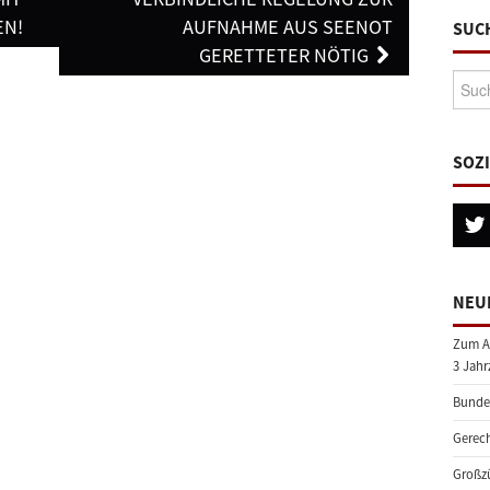
EN!
AUFNAHME AUS SEENOT
SUC
GERETTETER NÖTIG
Suche
SOZ
NEU
Zum A
3 Jahr
Bundes
Gerech
Großzü