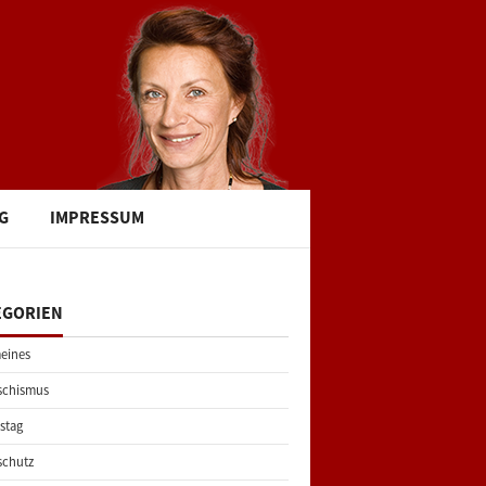
G
IMPRESSUM
EGORIEN
eines
schismus
stag
schutz