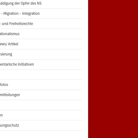
ädigung der Opfer des NS
 – Migration – Integration
 und Freiheitsrechte
ationalismus
iews/ Artikel
risierung
entarische Initiativen
fotos
mitteilungen
en
sungsschutz