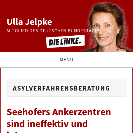
Ulla Jelpke
MITGLIED DES DEUTSCHEN BUNDESTAGES
MENU
THEMEN
ASYLVERFAHRENSBERATUNG
BUNDESTAG
PRESSE
Seehofers Ankerzentren
sind ineffektiv und
ZUR PERSON