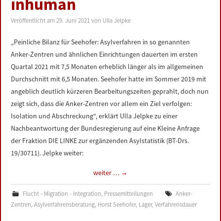
inhuman
LINKS
Veröffentlicht am
29. Juni 2021
von
Ulla Jelpke
DATENSCHUTZERKLÄRUNG
„Peinliche Bilanz für Seehofer: Asylverfahren in so genannten
Anker-Zentren und ähnlichen Einrichtungen dauerten im ersten
IMPRESSUM
Quartal 2021 mit 7,5 Monaten erheblich länger als im allgemeinen
Durchschnitt mit 6,5 Monaten. Seehofer hatte im Sommer 2019 mit
angeblich deutlich kürzeren Bearbeitungszeiten geprahlt, doch nun
zeigt sich, dass die Anker-Zentren vor allem ein Ziel verfolgen:
Isolation und Abschreckung“, erklärt Ulla Jelpke zu einer
Nachbeantwortung der Bundesregierung auf eine Kleine Anfrage
der Fraktion DIE LINKE zur ergänzenden Asylstatistik (BT-Drs.
19/30711). Jelpke weiter:
weiter …
→
Flucht - Migration - Integration
,
Pressemitteilungen
Anker-
Zentren
,
Asylverfahrensberatung
,
Horst Seehofer
,
Lager
,
Verfahrensdauer