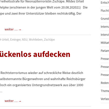
eiheitsstrafe für Neonaziterroristin Zschäpe. Mildes Urteil
Entsch
Jelpke (erschienen in der jungen Welt vom 20.08.202021) Die
Flucht
pe und zwei ihrer Unterstützer bleiben rechtskräftig. Der
Grund-
Intern
weiter …
→
Interv
-Urteil
,
Eminger
,
NSU
,
Wohlleben
,
Zschäpe
Milita
lückenlos aufdecken
Parlam
Presse
Presse
Rechtsterrorismus wieder auf schreckliche Weise deutlich
Presse
 selbsternannte Bürgerwehren und wahnhafte Reichsbürger
Reden
 Doch ein organisiertes Untergrundnetzwerk aus über 1000
e…
Them
Verfas
weiter …
→