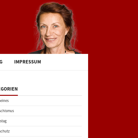
G
IMPRESSUM
EGORIEN
eines
schismus
stag
schutz