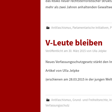
das Risiko neuer rechtsterroristischer Struktu
mehr als zwei Jahren anhaltenden Gewaltwe
Antifaschismus
,
Parlamentarische Initiativen
,
P
V-Leute bleiben
Veröffentlicht am
30. März 2015
von
Ulla Jelpke
Neues Verfassungsschutzgesetz stärkt den 
Artikel von Ulla Jelpke
(erschienen am 28.03.2015 in der jungen Welt
Antifaschismus
,
Grund- und Freiheitsrechte
,
In
Verfassungsschutz