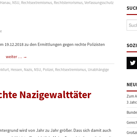
,
Hanau
,
NSU
,
Rechtsextremismus
,
Rechtsterrorismus
,
Verfassungsschutz
SUC
Suche
ke
m 19.12.2018 zu den Ermittlungen gegen rechte Polizisten
SOZ
weiter …
→
nkfurt
,
Hessen
,
Nazis
,
NSU
,
Polizei
,
Rechtsextremismus
,
Unabhängige
NEU
hte Nazigewalttäter
Zum A
3 Jahr
Bundes
Gerech
ntergrund wird von Jahr zu Jahr größer. Dass sich damit auch
Großzü