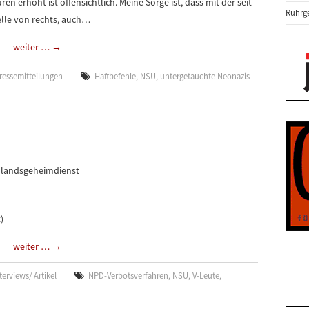
ren erhöht ist offensichtlich. Meine Sorge ist, dass mit der seit
Ruhrge
lle von rechts, auch…
weiter …
→
ressemitteilungen
Haftbefehle
,
NSU
,
untergetauchte Neonazis
Inlandsgeheimdienst
)
weiter …
→
terviews/ Artikel
NPD-Verbotsverfahren
,
NSU
,
V-Leute
,