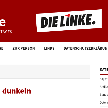
e
STAGES
SE
ZUR PERSON
LINKS
DATENSCHUTZERKLÄRUN
KAT
Allgem
Antifa
m dunkeln
Bunde
Daten