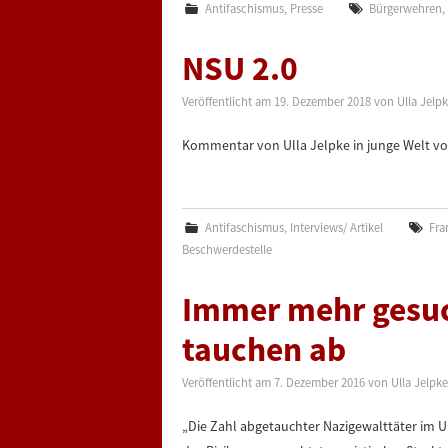
Antifaschismus
,
Presse
Bürgerwehren
NSU 2.0
Veröffentlicht am
19. Dezember 2018
von
Ulla Jelp
Kommentar von Ulla Jelpke in junge Welt vo
Antifaschismus
,
Interviews/ Artikel
Fra
Beschwerdestelle
Immer mehr gesuc
tauchen ab
Veröffentlicht am
7. Dezember 2016
von
Ulla Jelpke
„Die Zahl abgetauchter Nazigewalttäter im U