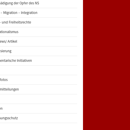
ädigung der Opfer des NS
 – Migration – Integration
 und Freiheitsrechte
ationalismus
iews/ Artikel
risierung
entarische Initiativen
fotos
mitteilungen
en
sungsschutz