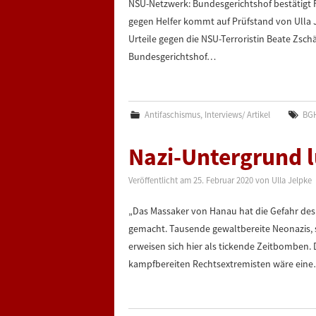
NSU-Netzwerk: Bundesgerichtshof bestätigt Fr
gegen Helfer kommt auf Prüfstand von Ulla 
Urteile gegen die NSU-Terroristin Beate Zschä
Bundesgerichtshof…
Antifaschismus
,
Interviews/ Artikel
BGH
Nazi-Untergrund 
Veröffentlicht am
25. Februar 2020
von
Ulla Jelpke
„Das Massaker von Hanau hat die Gefahr des 
gemacht. Tausende gewaltbereite Neonazis,
erweisen sich hier als tickende Zeitbomben.
kampfbereiten Rechtsextremisten wäre ein