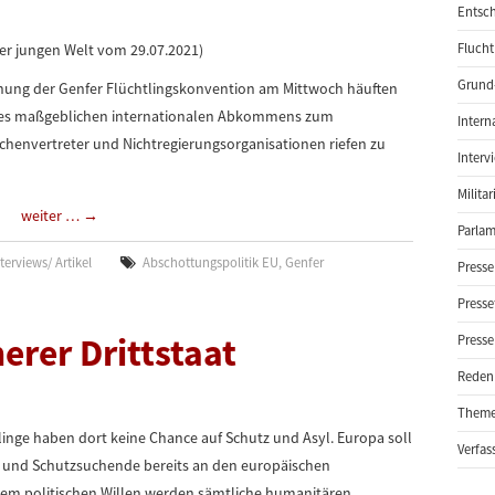
Entsch
er jungen Welt vom 29.07.2021)
Flucht
Grund-
chnung der Genfer Flüchtlingskonvention am Mittwoch häuften
eses maßgeblichen internationalen Abkommens zum
Intern
chenvertreter und Nichtregierungsorganisationen riefen zu
Interv
Milita
weiter …
→
Parlam
terviews/ Artikel
Abschottungspolitik EU
,
Genfer
Presse
Presse
herer Drittstaat
Presse
Reden
Them
chtlinge haben dort keine Chance auf Schutz und Asyl. Europa soll
Verfas
 und Schutzsuchende bereits an den europäischen
em politischen Willen werden sämtliche humanitären