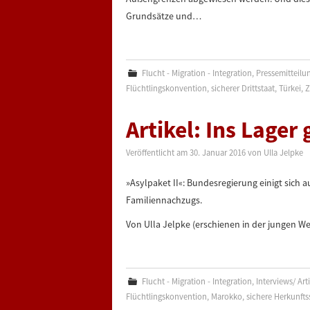
Grundsätze und…
Flucht - Migration - Integration
,
Pressemitteilu
Flüchtlingskonvention
,
sicherer Drittstaat
,
Türkei
,
Z
Artikel: Ins Lager 
Veröffentlicht am
30. Januar 2016
von
Ulla Jelpke
»Asylpaket II«: Bundesregierung einigt sich
Familiennachzugs.
Von Ulla Jelpke (erschienen in der jungen We
Flucht - Migration - Integration
,
Interviews/ Art
Flüchtlingskonvention
,
Marokko
,
sichere Herkunfts