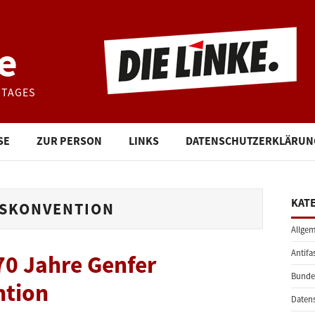
e
STAGES
SE
ZUR PERSON
LINKS
DATENSCHUTZERKLÄRUN
KAT
GSKONVENTION
Allgem
Antifa
70 Jahre Genfer
Bunde
ntion
Daten