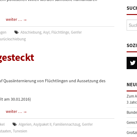
SUC
weiter …
→
Suche
ngen
Abschiebung
,
Asyl
,
Flüchtlinge
,
Genfer
urückschiebung
SOZ
gesteckt
 auf Quasiinternierung von Flüchtlingen und Aussetzung des
NEU
Zum A
lt am 30.01.2016)
3 Jahr
weiter …
→
Bundes
Gerech
ikel
Algerien
,
Asylpaket II
,
Familiennachzug
,
Genfer
staaten
,
Tunesien
Großzü