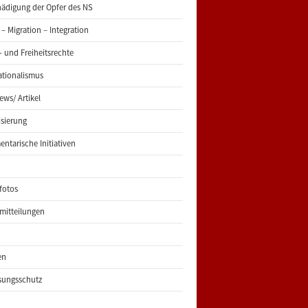
ädigung der Opfer des NS
 – Migration – Integration
 und Freiheitsrechte
ationalismus
iews/ Artikel
risierung
entarische Initiativen
fotos
mitteilungen
en
sungsschutz