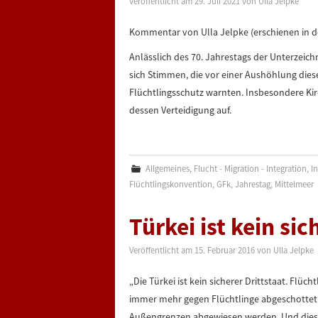
Veröffentlicht am
29. Juli 2021
von
Ulla Jelpke
Kommentar von Ulla Jelpke (erschienen in d
Anlässlich des 70. Jahrestags der Unterzei
sich Stimmen, die vor einer Aushöhlung di
Flüchtlingsschutz warnten. Insbesondere Kir
dessen Verteidigung auf.
Allgemeines
,
Flucht - Migration - Integration
,
In
Flüchtlingskonvention
,
GFk
,
Jahrestag
,
Mittelmeer
Türkei ist kein sic
Veröffentlicht am
15. Februar 2016
von
Ulla Jelpke
„Die Türkei ist kein sicherer Drittstaat. Flü
immer mehr gegen Flüchtlinge abgeschottet
Außengrenzen abgewiesen werden. Und dies