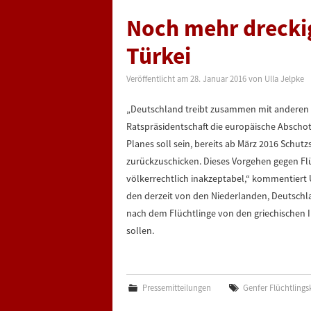
Noch mehr dreckig
Türkei
Veröffentlicht am
28. Januar 2016
von
Ulla Jelpke
„Deutschland treibt zusammen mit anderen 
Ratspräsidentschaft die europäische Abschot
Planes soll sein, bereits ab März 2016 Schutz
zurückzuschicken. Dieses Vorgehen gegen Flü
völkerrechtlich inakzeptabel,“ kommentiert U
den derzeit von den Niederlanden, Deutsch
nach dem Flüchtlinge von den griechischen I
sollen.
Pressemitteilungen
Genfer Flüchtling