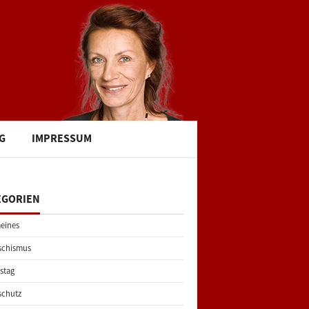
G
IMPRESSUM
EGORIEN
eines
schismus
stag
schutz