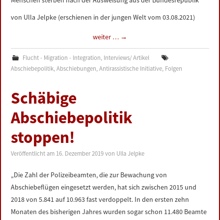
Menschen sterben nach der Ausweisung aus der Bundesrepublik
von Ulla Jelpke (erschienen in der jungen Welt vom 03.08.2021)
weiter …
→
Flucht - Migration - Integration
,
Interviews/ Artikel
Abschiebepolitik
,
Abschiebungen
,
Antirassistische Initiative
,
Folgen
Schäbige
Abschiebepolitik
stoppen!
Veröffentlicht am
16. Dezember 2019
von
Ulla Jelpke
„Die Zahl der Polizeibeamten, die zur Bewachung von
Abschiebeflügen eingesetzt werden, hat sich zwischen 2015 und
2018 von 5.841 auf 10.963 fast verdoppelt. In den ersten zehn
Monaten des bisherigen Jahres wurden sogar schon 11.480 Beamte