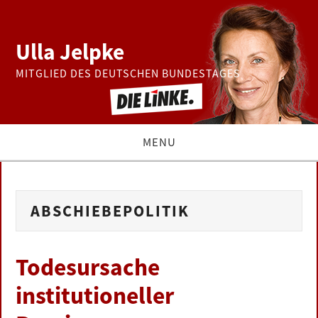
Ulla Jelpke
MITGLIED DES DEUTSCHEN BUNDESTAGES
MENU
THEMEN
ABSCHIEBEPOLITIK
BUNDESTAG
PRESSE
Todesursache
institutioneller
ZUR PERSON