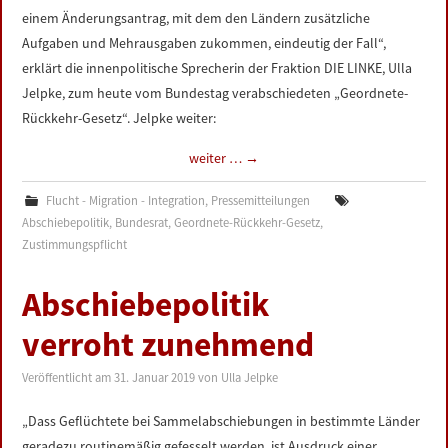
einem Änderungsantrag, mit dem den Ländern zusätzliche
Aufgaben und Mehrausgaben zukommen, eindeutig der Fall“,
erklärt die innenpolitische Sprecherin der Fraktion DIE LINKE, Ulla
Jelpke, zum heute vom Bundestag verabschiedeten „Geordnete-
Rückkehr-Gesetz“. Jelpke weiter:
weiter …
→
Flucht - Migration - Integration
,
Pressemitteilungen
Abschiebepolitik
,
Bundesrat
,
Geordnete-Rückkehr-Gesetz
,
Zustimmungspflicht
Abschiebepolitik
verroht zunehmend
Veröffentlicht am
31. Januar 2019
von
Ulla Jelpke
„Dass Geflüchtete bei Sammelabschiebungen in bestimmte Länder
geradezu routinemäßig gefesselt werden, ist Ausdruck einer