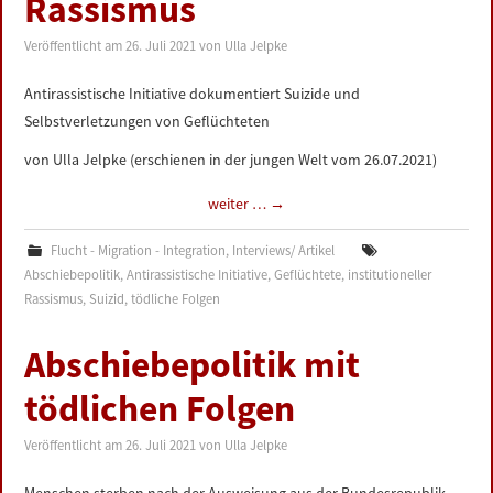
Rassismus
LINKS
Veröffentlicht am
26. Juli 2021
von
Ulla Jelpke
DATENSCHUTZERKLÄRUNG
Antirassistische Initiative dokumentiert Suizide und
Selbstverletzungen von Geflüchteten
IMPRESSUM
von Ulla Jelpke (erschienen in der jungen Welt vom 26.07.2021)
weiter …
→
Flucht - Migration - Integration
,
Interviews/ Artikel
Abschiebepolitik
,
Antirassistische Initiative
,
Geflüchtete
,
institutioneller
Rassismus
,
Suizid
,
tödliche Folgen
Abschiebepolitik mit
tödlichen Folgen
Veröffentlicht am
26. Juli 2021
von
Ulla Jelpke