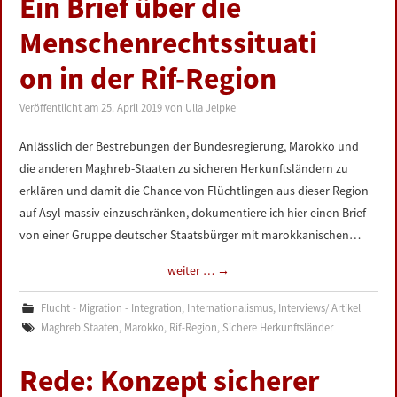
Ein Brief über die
LINKS
Menschenrechtssituati
DATENSCHUTZERKLÄRUNG
on in der Rif-Region
Veröffentlicht am
25. April 2019
von
Ulla Jelpke
IMPRESSUM
Anlässlich der Bestrebungen der Bundesregierung, Marokko und
die anderen Maghreb-Staaten zu sicheren Herkunftsländern zu
erklären und damit die Chance von Flüchtlingen aus dieser Region
auf Asyl massiv einzuschränken, dokumentiere ich hier einen Brief
von einer Gruppe deutscher Staatsbürger mit marokkanischen…
weiter …
→
Flucht - Migration - Integration
,
Internationalismus
,
Interviews/ Artikel
Maghreb Staaten
,
Marokko
,
Rif-Region
,
Sichere Herkunftsländer
Rede: Konzept sicherer