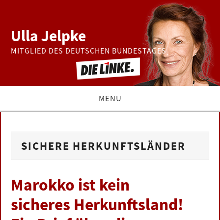
Ulla Jelpke
MITGLIED DES DEUTSCHEN BUNDESTAGES
MENU
THEMEN
SICHERE HERKUNFTSLÄNDER
BUNDESTAG
PRESSE
Marokko ist kein
sicheres Herkunftsland!
ZUR PERSON