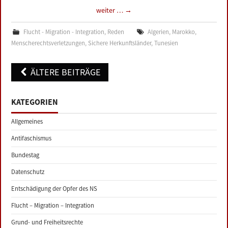
weiter …
→
Flucht - Migration - Integration
,
Reden
Algerien
,
Marokko
,
Menscherechtsverletzungen
,
Sichere Herkunftsländer
,
Tunesien
Post
ÄLTERE BEITRÄGE
navigation
KATEGORIEN
Allgemeines
Antifaschismus
Bundestag
Datenschutz
Entschädigung der Opfer des NS
Flucht – Migration – Integration
Grund- und Freiheitsrechte