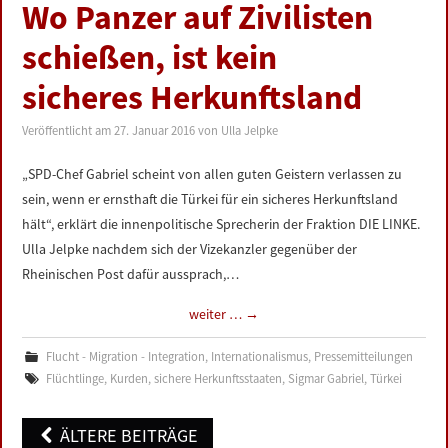
Wo Panzer auf Zivilisten
schießen, ist kein
sicheres Herkunftsland
Veröffentlicht am
27. Januar 2016
von
Ulla Jelpke
„SPD-Chef Gabriel scheint von allen guten Geistern verlassen zu
sein, wenn er ernsthaft die Türkei für ein sicheres Herkunftsland
hält“, erklärt die innenpolitische Sprecherin der Fraktion DIE LINKE.
Ulla Jelpke nachdem sich der Vizekanzler gegenüber der
Rheinischen Post dafür aussprach,…
weiter …
→
Flucht - Migration - Integration
,
Internationalismus
,
Pressemitteilungen
Flüchtlinge
,
Kurden
,
sichere Herkunftsstaaten
,
Sigmar Gabriel
,
Türkei
Post
ÄLTERE BEITRÄGE