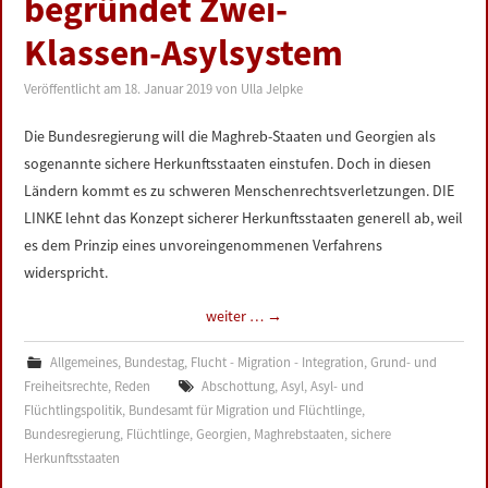
begründet Zwei-
LINKS
Klassen-Asylsystem
DATENSCHUTZERKLÄRUNG
Veröffentlicht am
18. Januar 2019
von
Ulla Jelpke
IMPRESSUM
Die Bundesregierung will die Maghreb-Staaten und Georgien als
sogenannte sichere Herkunftsstaaten einstufen. Doch in diesen
Ländern kommt es zu schweren Menschenrechtsverletzungen. DIE
LINKE lehnt das Konzept sicherer Herkunftsstaaten generell ab, weil
es dem Prinzip eines unvoreingenommenen Verfahrens
widerspricht.
weiter …
→
Allgemeines
,
Bundestag
,
Flucht - Migration - Integration
,
Grund- und
Freiheitsrechte
,
Reden
Abschottung
,
Asyl
,
Asyl- und
Flüchtlingspolitik
,
Bundesamt für Migration und Flüchtlinge
,
Bundesregierung
,
Flüchtlinge
,
Georgien
,
Maghrebstaaten
,
sichere
Herkunftsstaaten