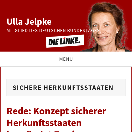
Ulla Jelpke
MITGLIED DES DEUTSCHEN BUNDESTAGES
MENU
THEMEN
SICHERE HERKUNFTSSTAATEN
BUNDESTAG
PRESSE
Rede: Konzept sicherer
Herkunftsstaaten
ZUR PERSON