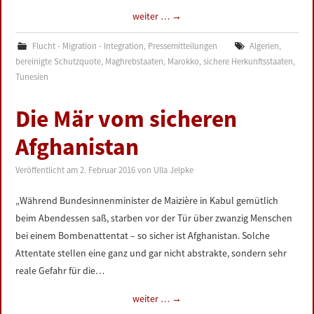
weiter …
→
Flucht - Migration - Integration
,
Pressemitteilungen
Algerien
,
bereinigte Schutzquote
,
Maghrebstaaten
,
Marokko
,
sichere Herkunftsstaaten
,
Tunesien
Die Mär vom sicheren
Afghanistan
Veröffentlicht am
2. Februar 2016
von
Ulla Jelpke
„Während Bundesinnenminister de Maizière in Kabul gemütlich
beim Abendessen saß, starben vor der Tür über zwanzig Menschen
bei einem Bombenattentat – so sicher ist Afghanistan. Solche
Attentate stellen eine ganz und gar nicht abstrakte, sondern sehr
reale Gefahr für die…
weiter …
→