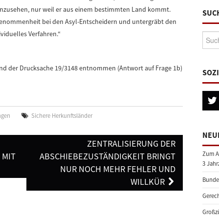
anzusehen, nur weil er aus einem bestimmten Land kommt.
SUC
ingenommenheit bei den Asyl-Entscheidern und untergräbt den
iduelles Verfahren.“
Suche
nd der Drucksache 19/3148 entnommen (Antwort auf Frage 1b)
SOZ
ngen
Sichere Herkunftsländer
NEU
ZENTRALISIERUNG DER
Zum A
 MIT
ABSCHIEBEZUSTÄNDIGKEIT BRINGT
3 Jahr
NUR NOCH MEHR FEHLER UND
WILLKÜR
Bundes
Gerech
Großzü