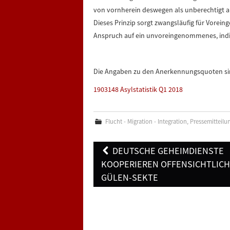
von vornherein deswegen als unberechtigt 
Dieses Prinzip sorgt zwangsläufig für Vore
Anspruch auf ein unvoreingenommenes, indiv
Die Angaben zu den Anerkennungsquoten si
1903148 Asylstatistik Q1 2018
Flucht - Migration - Integration
,
Pressemitteilu
Post
DEUTSCHE GEHEIMDIENSTE
navigation
KOOPERIEREN OFFENSICHTLICH
GÜLEN-SEKTE