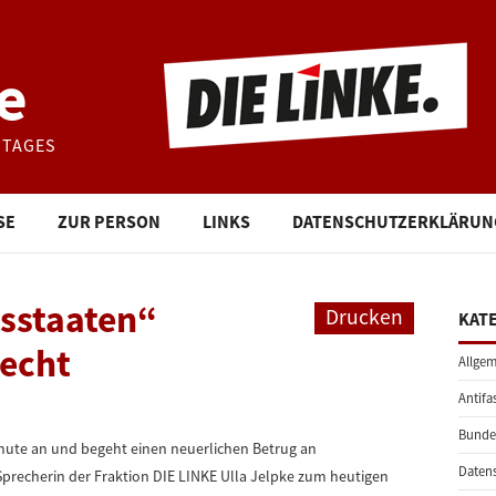
e
STAGES
SE
ZUR PERSON
LINKS
DATENSCHUTZERKLÄRUN
tsstaaten“
Drucken
KAT
recht
Allgem
Antifa
Bunde
inute an und begeht einen neuerlichen Betrug an
Daten
 Sprecherin der Fraktion DIE LINKE Ulla Jelpke zum heutigen