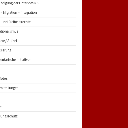
ädigung der Opfer des NS
 – Migration – Integration
 und Freiheitsrechte
ationalismus
iews/ Artikel
risierung
entarische Initiativen
fotos
mitteilungen
en
sungsschutz