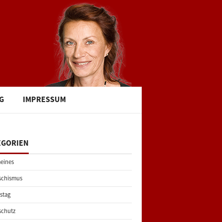
G
IMPRESSUM
EGORIEN
eines
schismus
stag
schutz