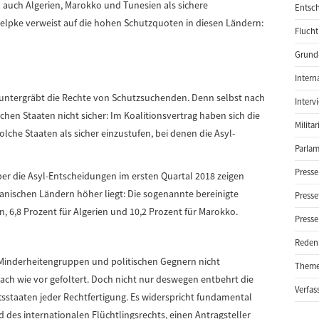
auch Algerien, Marokko und Tunesien als sichere
Entsch
Jelpke verweist auf die hohen Schutzquoten in diesen Ländern:
Flucht
Grund-
Intern
nd untergräbt die Rechte von Schutzsuchenden. Denn selbst nach
Interv
schen Staaten nicht sicher: Im Koalitionsvertrag haben sich die
Milita
lche Staaten als sicher einzustufen, bei denen die Asyl-
Parlam
Presse
r die Asyl-Entscheidungen im ersten Quartal 2018 zeigen
ikanischen Ländern höher liegt: Die sogenannte bereinigte
Presse
n, 6,8 Prozent für Algerien und 10,2 Prozent für Marokko.
Presse
Reden
 Minderheitengruppen und politischen Gegnern nicht
Them
nach wie vor gefoltert. Doch nicht nur deswegen entbehrt die
Verfas
tsstaaten jeder Rechtfertigung. Es widerspricht fundamental
es internationalen Flüchtlingsrechts, einen Antragsteller