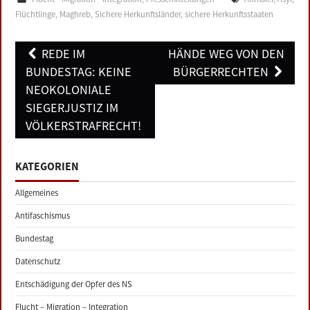
Flüchtlinge
,
Maghreb
,
Sichere Herkunftsländer
,
sichere Herkunftsstaaten
Post
REDE IM
HÄNDE WEG VON DEN
navigation
BUNDESTAG: KEINE
BÜRGERRECHTEN
NEOKOLONIALE
SIEGERJUSTIZ IM
VÖLKERSTRAFRECHT!
KATEGORIEN
Allgemeines
Antifaschismus
Bundestag
Datenschutz
Entschädigung der Opfer des NS
Flucht – Migration – Integration