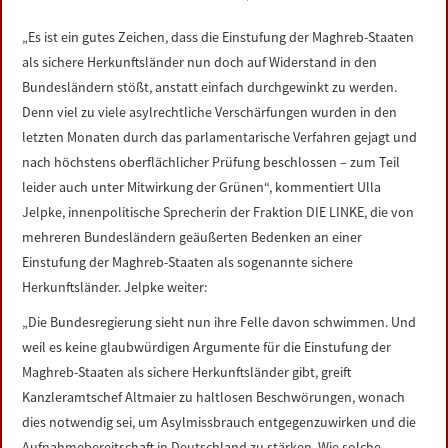
LINKS
„Es ist ein gutes Zeichen, dass die Einstufung der Maghreb-Staaten
als sichere Herkunftsländer nun doch auf Widerstand in den
DATENSCHUTZERKLÄRUNG
Bundesländern stößt, anstatt einfach durchgewinkt zu werden.
Denn viel zu viele asylrechtliche Verschärfungen wurden in den
IMPRESSUM
letzten Monaten durch das parlamentarische Verfahren gejagt und
nach höchstens oberflächlicher Prüfung beschlossen – zum Teil
leider auch unter Mitwirkung der Grünen“, kommentiert Ulla
Jelpke, innenpolitische Sprecherin der Fraktion DIE LINKE, die von
mehreren Bundesländern geäußerten Bedenken an einer
Einstufung der Maghreb-Staaten als sogenannte sichere
Herkunftsländer. Jelpke weiter:
„Die Bundesregierung sieht nun ihre Felle davon schwimmen. Und
weil es keine glaubwürdigen Argumente für die Einstufung der
Maghreb-Staaten als sichere Herkunftsländer gibt, greift
Kanzleramtschef Altmaier zu haltlosen Beschwörungen, wonach
dies notwendig sei, um Asylmissbrauch entgegenzuwirken und die
Aufnahmebereitschaft in Deutschland zu stärken. Wie solche