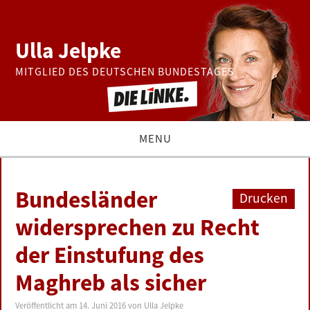
Ulla Jelpke
MITGLIED DES DEUTSCHEN BUNDESTAGES
MENU
THEMEN
Bundesländer
Drucken
BUNDESTAG
widersprechen zu Recht
der Einstufung des
PRESSE
Maghreb als sicher
ZUR PERSON
Veröffentlicht am
14. Juni 2016
von
Ulla Jelpke