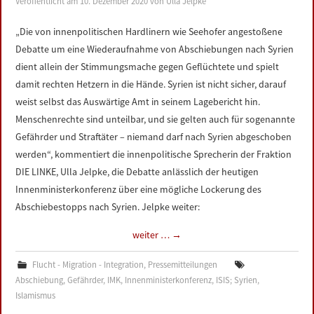
Veröffentlicht am
10. Dezember 2020
von
Ulla Jelpke
LINKS
„Die von innenpolitischen Hardlinern wie Seehofer angestoßene
Debatte um eine Wiederaufnahme von Abschiebungen nach Syrien
DATENSCHUTZERKLÄRUNG
dient allein der Stimmungsmache gegen Geflüchtete und spielt
damit rechten Hetzern in die Hände. Syrien ist nicht sicher, darauf
IMPRESSUM
weist selbst das Auswärtige Amt in seinem Lagebericht hin.
Menschenrechte sind unteilbar, und sie gelten auch für sogenannte
Gefährder und Straftäter – niemand darf nach Syrien abgeschoben
werden“, kommentiert die innenpolitische Sprecherin der Fraktion
DIE LINKE, Ulla Jelpke, die Debatte anlässlich der heutigen
Innenministerkonferenz über eine mögliche Lockerung des
Abschiebestopps nach Syrien. Jelpke weiter:
weiter …
→
Flucht - Migration - Integration
,
Pressemitteilungen
Abschiebung
,
Gefährder
,
IMK
,
Innenministerkonferenz
,
ISIS; Syrien
,
Islamismus