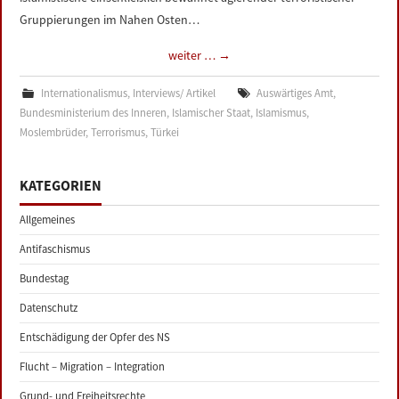
Gruppierungen im Nahen Osten…
weiter …
→
Internationalismus
,
Interviews/ Artikel
Auswärtiges Amt
,
Bundesministerium des Inneren
,
Islamischer Staat
,
Islamismus
,
Moslembrüder
,
Terrorismus
,
Türkei
KATEGORIEN
Allgemeines
Antifaschismus
Bundestag
Datenschutz
Entschädigung der Opfer des NS
Flucht – Migration – Integration
Grund- und Freiheitsrechte