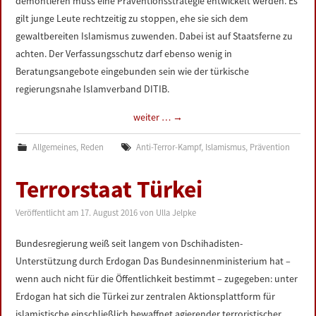
demontieren muss eine Präventionsstrategie entwickelt werden. Es
gilt junge Leute rechtzeitig zu stoppen, ehe sie sich dem
gewaltbereiten Islamismus zuwenden. Dabei ist auf Staatsferne zu
achten. Der Verfassungsschutz darf ebenso wenig in
Beratungsangebote eingebunden sein wie der türkische
regierungsnahe Islamverband DITIB.
weiter …
→
Allgemeines
,
Reden
Anti-Terror-Kampf
,
Islamismus
,
Prävention
Terrorstaat Türkei
Veröffentlicht am
17. August 2016
von
Ulla Jelpke
Bundesregierung weiß seit langem von Dschihadisten-
Unterstützung durch Erdogan Das Bundesinnenministerium hat –
wenn auch nicht für die Öffentlichkeit bestimmt – zugegeben: unter
Erdogan hat sich die Türkei zur zentralen Aktionsplattform für
islamistische einschließlich bewaffnet agierender terroristischer