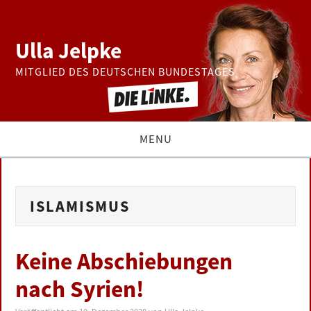
Ulla Jelpke
MITGLIED DES DEUTSCHEN BUNDESTAGES
MENU
THEMEN
ISLAMISMUS
BUNDESTAG
PRESSE
Keine Abschiebungen
nach Syrien!
ZUR PERSON