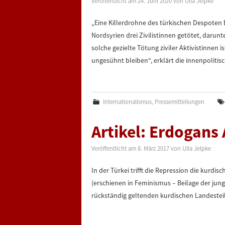
Veröffentlicht am
24. Juni 2020
von
Ulla Jelpke
„Eine Killerdrohne des türkischen Despoten
Nordsyrien drei Zivilistinnen getötet, darunt
solche gezielte Tötung ziviler Aktivistinnen i
ungesühnt bleiben“, erklärt die innenpoliti
Internationalismus
,
Pressemitteilungen
Artikel: Erdogans
Veröffentlicht am
8. März 2017
von
Ulla Jelpke
In der Türkei trifft die Repression die kurd
(erschienen in Feminismus – Beilage der ju
rückständig geltenden kurdischen Landestei