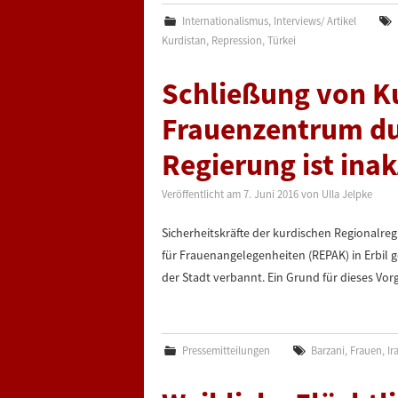
Internationalismus
,
Interviews/ Artikel
Kurdistan
,
Repression
,
Türkei
Schließung von K
Frauenzentrum du
Regierung ist ina
Veröffentlicht am
7. Juni 2016
von
Ulla Jelpke
Sicherheitskräfte der kurdischen Regionalr
für Frauenangelegenheiten (REPAK) in Erbil 
der Stadt verbannt. Ein Grund für dieses V
Pressemitteilungen
Barzani
,
Frauen
,
Ir