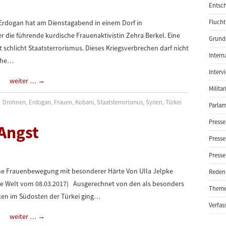
Entsch
 Erdogan hat am Dienstagabend in einem Dorf in
Flucht
er die führende kurdische Frauenaktivistin Zehra Berkel. Eine
Grund-
st schlicht Staatsterrorismus. Dieses Kriegsverbrechen darf nicht
Intern
sche…
Interv
weiter …
→
Milita
Drohnen
,
Erdogan
,
Frauen
,
Kobani
,
Staatsterrorismus
,
Syrien
,
Türkei
Parlam
Presse
 Angst
Presse
Presse
ische Frauenbewegung mit besonderer Härte Von Ulla Jelpke
Reden
nge Welt vom 08.03.2017) Ausgerechnet von den als besonders
Them
len im Südosten der Türkei ging…
Verfas
weiter …
→