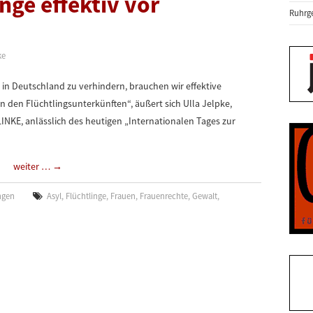
nge effektiv vor
Ruhrge
ke
 in Deutschland zu verhindern, brauchen wir effektive
den Flüchtlingsunterkünften“, äußert sich Ulla Jelpke,
LINKE, anlässlich des heutigen „Internationalen Tages zur
weiter …
→
ngen
Asyl
,
Flüchtlinge
,
Frauen
,
Frauenrechte
,
Gewalt
,