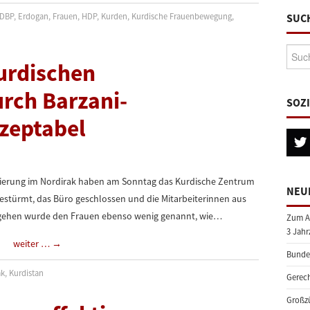
DBP
,
Erdogan
,
Frauen
,
HDP
,
Kurden
,
Kurdische Frauenbewegung
,
SUC
Suche
urdischen
rch Barzani-
SOZ
kzeptabel
egierung im Nordirak haben am Sonntag das Kurdische Zentrum
NEU
gestürmt, das Büro geschlossen und die Mitarbeiterinnen aus
orgehen wurde den Frauen ebenso wenig genannt, wie…
Zum A
3 Jahr
weiter …
→
Bundes
ak
,
Kurdistan
Gerech
Großzü