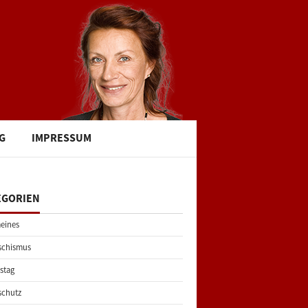
G
IMPRESSUM
EGORIEN
eines
schismus
stag
schutz