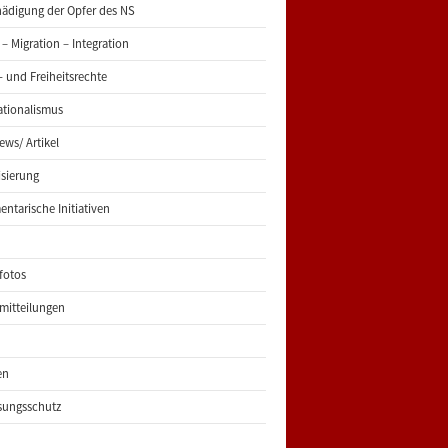
ädigung der Opfer des NS
 – Migration – Integration
 und Freiheitsrechte
ationalismus
iews/ Artikel
risierung
entarische Initiativen
fotos
mitteilungen
en
sungsschutz