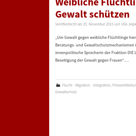
Weibliche Flüchtli
Gewalt schützen
Veröffentlicht am
25. November 2015
von
Ulla Jelp
„Um Gewalt gegen weibliche Flüchtlinge hier
Beratungs- und Gewaltschutzmechanismen in 
innenpolitische Sprecherin der Fraktion DIE 
Beseitigung der Gewalt gegen Frauen“.…
Flucht - Migration - Integration
,
Pressemitteilu
Gewaltschutz