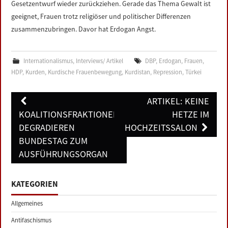
Gesetzentwurf wieder zurückziehen. Gerade das Thema Gewalt ist
geeignet, Frauen trotz religiöser und politischer Differenzen
zusammenzubringen. Davor hat Erdogan Angst.
Internationalismus
,
Interviews/ Artikel
DBP
,
Erdogan
,
Frauen
,
HDP
,
Kurden
,
Kurdische Frauenbewegung
,
Kurdistan
,
Repression
,
Türkei
Post
ARTIKEL: KEINE
navigation
KOALITIONSFRAKTIONEN
HETZE IM
DEGRADIEREN
HOCHZEITSSALON
BUNDESTAG ZUM
AUSFÜHRUNGSORGAN
KATEGORIEN
Allgemeines
Antifaschismus