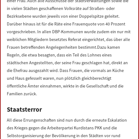
einer Frau. Auch alle Ausschüsse der Stadtverwaltungen sowie die
in vielen Städten geschaffenen Volksräte auf Straßen- oder
Bezirksebene wurden jeweils von einer Doppelspitze geleitet.
Darüber hinaus ist für die Räte eine Frauenquote von 40 Prozent
vorgeschrieben. In allen DBP-Kommunen wurde zudem ein nur mit
weiblichen Mitgliedern besetztes Referat eingerichtet, das über alle
Frauen betreffenden Angelegenheiten bestimmt.Dazu kamen
Regeln, die etwa besagten, dass ein Teil des Lohnes eines
städtischen Angestellten, der seine Frau geschlagen hat, direkt an
die Ehefrau ausgezahlt wird. Dass Frauen, die vormals an Küche
und Haus gefesselt waren, nun plötzlich gleichberechtigt
öffentliche Ämter einnahmen, wirkte in die Gesellschaft und die
Familien zurück.
Staatsterror
All diese Errungenschaften sind nun durch die erneute Eskalation
des Krieges gegen die Arbeiterpartei Kurdistans PKK und die
Selbstorganisierung der Bevölkerung in den Städten vor rund