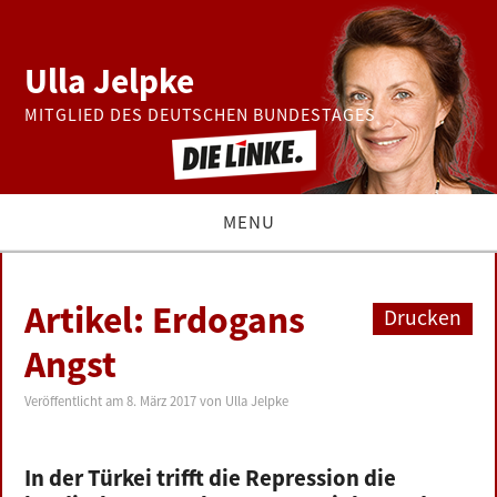
Ulla Jelpke
MITGLIED DES DEUTSCHEN BUNDESTAGES
MENU
THEMEN
Artikel: Erdogans
Drucken
BUNDESTAG
Angst
PRESSE
Veröffentlicht am
8. März 2017
von
Ulla Jelpke
ZUR PERSON
In der Türkei trifft die Repression die