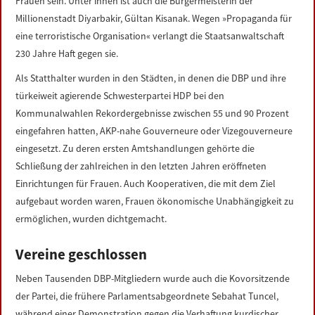
Frauen sein. Unter ihnen ist auch die Bürgermeisterin der
Millionenstadt Diyarbakir, Gültan Kisanak. Wegen »Propaganda für
eine terroristische Organisation« verlangt die Staatsanwaltschaft
230 Jahre Haft gegen sie.
Als Statthalter wurden in den Städten, in denen die DBP und ihre
türkeiweit agierende Schwesterpartei HDP bei den
Kommunalwahlen Rekordergebnisse zwischen 55 und 90 Prozent
eingefahren hatten, AKP-nahe Gouverneure oder Vizegouverneure
eingesetzt. Zu deren ersten Amtshandlungen gehörte die
Schließung der zahlreichen in den letzten Jahren eröffneten
Einrichtungen für Frauen. Auch Kooperativen, die mit dem Ziel
aufgebaut worden waren, Frauen ökonomische Unabhängigkeit zu
ermöglichen, wurden dichtgemacht.
Vereine geschlossen
Neben Tausenden DBP-Mitgliedern wurde auch die Kovorsitzende
der Partei, die frühere Parlamentsabgeordnete Sebahat Tuncel,
während einer Demonstration gegen die Verhaftung kurdischer