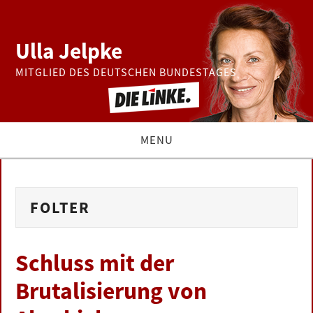
Ulla Jelpke
MITGLIED DES DEUTSCHEN BUNDESTAGES
MENU
THEMEN
FOLTER
BUNDESTAG
PRESSE
Schluss mit der
Brutalisierung von
ZUR PERSON