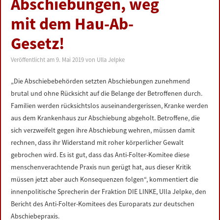
Abschiebungen, weg
LINKS
mit dem Hau-Ab-
DATENSCHUTZERKLÄRUNG
Gesetz!
Veröffentlicht am
9. Mai 2019
von
Ulla Jelpke
IMPRESSUM
„Die Abschiebebehörden setzten Abschiebungen zunehmend
brutal und ohne Rücksicht auf die Belange der Betroffenen durch.
Familien werden rücksichtslos auseinandergerissen, Kranke werden
aus dem Krankenhaus zur Abschiebung abgeholt. Betroffene, die
sich verzweifelt gegen ihre Abschiebung wehren, müssen damit
rechnen, dass ihr Widerstand mit roher körperlicher Gewalt
gebrochen wird. Es ist gut, dass das Anti-Folter-Komitee diese
menschenverachtende Praxis nun gerügt hat, aus dieser Kritik
müssen jetzt aber auch Konsequenzen folgen“, kommentiert die
innenpolitische Sprecherin der Fraktion DIE LINKE, Ulla Jelpke, den
Bericht des Anti-Folter-Komitees des Europarats zur deutschen
Abschiebepraxis.