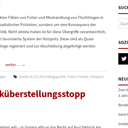
e
SUC
kten Fällen von Folter und Misshandlung von Flüchtlingen in
Suche
 sadistischer Polizisten, sondern um eine Konsequenz der
 Nicht alleine Italien ist für diese Übergriffe verantwortlich,
favorisierte System der Hotspots. Diese sind als Quasi-
SOZ
linge registriert und zur Abschiebung abgefertigt werden
weiter …
→
ngen
Dublin III
,
EU-Flüchtlingspolitik
,
Folter
,
Frontex
,
Hotspots
NEU
cküberstellungsstopp
Zum A
3 Jahr
Bundes
Gerech
Großzü
ben will – in Ungarn gibt es das Recht auf Asyl faktisch gar