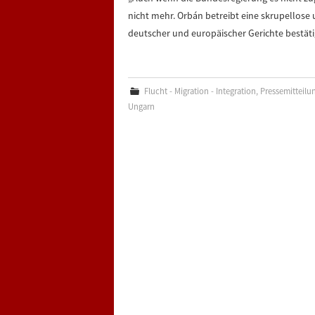
nicht mehr. Orbán betreibt eine skrupellose u
deutscher und europäischer Gerichte bestä
Flucht - Migration - Integration
,
Pressemitteilu
Ungarn