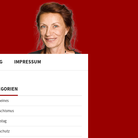
G
IMPRESSUM
EGORIEN
eines
schismus
stag
schutz