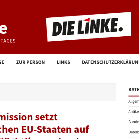
e
STAGES
SE
ZUR PERSON
LINKS
DATENSCHUTZERKLÄRUN
KAT
Allgem
Antifa
ission setzt
Bunde
ichen EU-Staaten auf
Daten