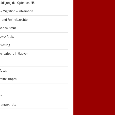
ädigung der Opfer des NS
 – Migration – Integration
 und Freiheitsrechte
ationalismus
iews/ Artikel
risierung
entarische Initiativen
fotos
mitteilungen
en
sungsschutz