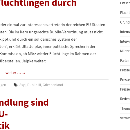
lüchtlingen durch
Entsch
Flucht
Grund-
er einmal zur Interessensvertreterin der reichen EU-Staaten –
eten. Die im Kern ungerechte Dublin-Verordnung muss nicht
Intern
kippt und durch ein solidarisches System der
Interv
en“, erklärt Ulla Jelpke, innenpolitische Sprecherin der
Milita
-Kommission, ab März wieder Flüchtlinge im Rahmen der
überstellen. Jelpke weiter:
Parlam
Presse
weiter …
→
Presse
ngen
Asyl
,
Dublin III
,
Griechenland
Presse
ndlung sind
Reden
Them
U-
Verfas
tik