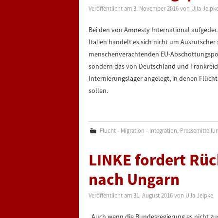
Veröffentlicht am
3. November 2016
von
Ulla Jelpk
Bei den von Amnesty International aufgedec
Italien handelt es sich nicht um Ausrutscher
menschenverachtenden EU-Abschottungspolitik.
sondern das von Deutschland und Frankreich 
Internierungslager angelegt, in denen Flücht
sollen.
Flucht - Migration - Integration
,
Pressemitteilu
LINKE fordert Rü
nach Ungarn
Veröffentlicht am
31. August 2016
von
Ulla Jelpke
„Auch wenn die Bundesregierung es nicht zuge