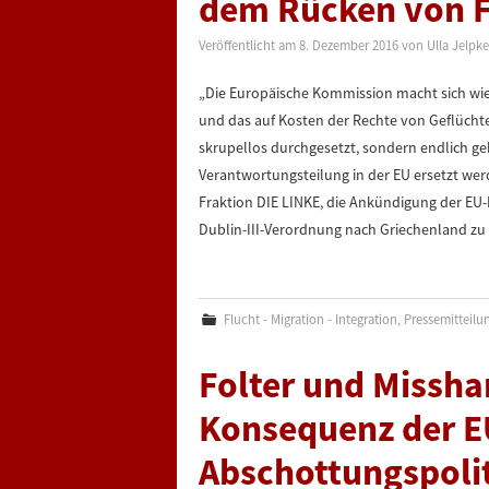
dem Rücken von F
Veröffentlicht am
8. Dezember 2016
von
Ulla Jelpke
„Die Europäische Kommission macht sich wied
und das auf Kosten der Rechte von Geflücht
skrupellos durchgesetzt, sondern endlich ge
Verantwortungsteilung in der EU ersetzt werd
Fraktion DIE LINKE, die Ankündigung der EU
Dublin-III-Verordnung nach Griechenland zu 
Flucht - Migration - Integration
,
Pressemitteilu
Folter und Missha
Konsequenz der E
Abschottungspoli