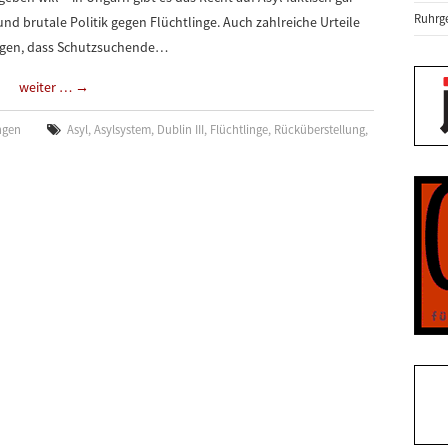
Ruhrge
nd brutale Politik gegen Flüchtlinge. Auch zahlreiche Urteile
tigen, dass Schutzsuchende…
weiter …
→
ngen
Asyl
,
Asylsystem
,
Dublin III
,
Flüchtlinge
,
Rücküberstellung
,