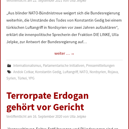
Veröffentlicht am
22. September 2021
von
Ulla Jelpke
LINKS
„Aus blinder NATO-Bündnistreue weigert sich die Bundesregierung
weiterhin, die Umstände des Todes von Konstantin Gedig bei einem
DATENSCHUTZERKLÄRUNG
türkischen Luftangriff in Nordsyrien vor zwei Jahren aufzuklären“,
erklärt die innenpolitische Sprecherin der Fraktion DIE LINKE, Ulla
IMPRESSUM
Jelpke, zur Antwort der Bundesregierung auf…
weiter …
→
Internationalismus
,
Parlamentarische Initiativen
,
Pressemitteilungen
Andok Cotkar
,
Konstantin Gedig
,
Luftangriff
,
NATO
,
Nordsyrien
,
Rojava
,
Syrien
,
Türkei
,
YPG
Terrorpate Erdogan
gehört vor Gericht
Veröffentlicht am
16. September 2020
von
Ulla Jelpke