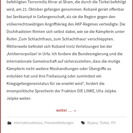
befehligten Terrormiliz Ahrar al-Sham, die durch die Türkei befehligt
wird, am 21. Oktober gefangen genommen. Kobanê geriet offenbar
bei Serêkaniyê in Gefangenschaft, als sie die Region gegen den
völkerrechtswidrigen Angriffskrieg des AKP-Regimes verteidigte. Die
Dschihadisten filmten sich selbst dabei, wie sie die Kämpferin unter
Rufen ‚Zum Schlachthaus, zum Schlachthaus‘ verschleppten.
Mittlerweile befindet sich Kobanê trotz Verletzungen bei der
‚Antiterrorpolizei‘ in Urfa. Ich fordere die Bundesregierung und die
internationale Gemeinschaft auf sicherzustellen, dass die mutige
Kämpferin nicht weitere Misshandlungen oder Übergriffe zu
erdulden hat und ihre Freilassung oder zumindest ein
Kriegsgefangenenstatus für sie erwirkt wird“, fordert die
innenpolitische Sprecherin der Fraktion DIE LINKE, Ulla Jelpke.
Jelpke weiter:
weiter …
→
Internationalismus
,
Pressemitteilungen
Rojava
,
Türkei
,
YPJ