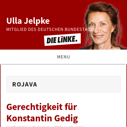
Ulla Jelpke
MITGLIED DES DEUTSCHEN BUNDESTAGES
MENU
THEMEN
ROJAVA
BUNDESTAG
PRESSE
Gerechtigkeit für
Konstantin Gedig
ZUR PERSON