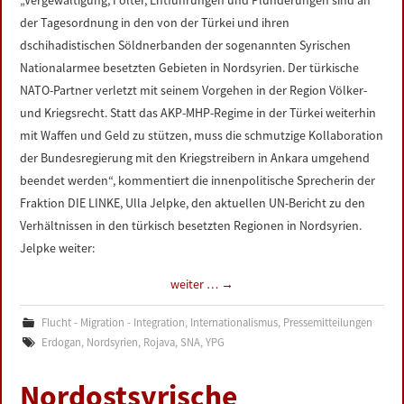
„Vergewaltigung, Folter, Entführungen und Plünderungen sind an
der Tagesordnung in den von der Türkei und ihren
dschihadistischen Söldnerbanden der sogenannten Syrischen
Nationalarmee besetzten Gebieten in Nordsyrien. Der türkische
NATO-Partner verletzt mit seinem Vorgehen in der Region Völker-
und Kriegsrecht. Statt das AKP-MHP-Regime in der Türkei weiterhin
mit Waffen und Geld zu stützen, muss die schmutzige Kollaboration
der Bundesregierung mit den Kriegstreibern in Ankara umgehend
beendet werden“, kommentiert die innenpolitische Sprecherin der
Fraktion DIE LINKE, Ulla Jelpke, den aktuellen UN-Bericht zu den
Verhältnissen in den türkisch besetzten Regionen in Nordsyrien.
Jelpke weiter:
weiter …
→
Flucht - Migration - Integration
,
Internationalismus
,
Pressemitteilungen
Erdogan
,
Nordsyrien
,
Rojava
,
SNA
,
YPG
Nordostsyrische