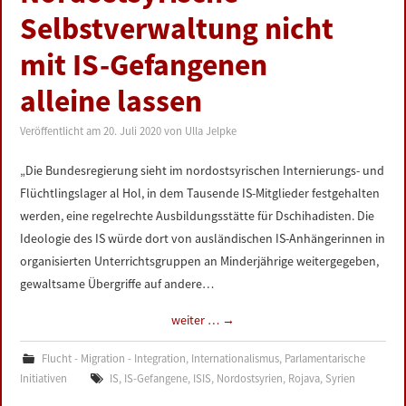
Selbstverwaltung nicht
mit IS-Gefangenen
alleine lassen
Veröffentlicht am
20. Juli 2020
von
Ulla Jelpke
„Die Bundesregierung sieht im nordostsyrischen Internierungs- und
Flüchtlingslager al Hol, in dem Tausende IS-Mitglieder festgehalten
werden, eine regelrechte Ausbildungsstätte für Dschihadisten. Die
Ideologie des IS würde dort von ausländischen IS-Anhängerinnen in
organisierten Unterrichtsgruppen an Minderjährige weitergegeben,
gewaltsame Übergriffe auf andere…
weiter …
→
Flucht - Migration - Integration
,
Internationalismus
,
Parlamentarische
Initiativen
IS
,
IS-Gefangene
,
ISIS
,
Nordostsyrien
,
Rojava
,
Syrien