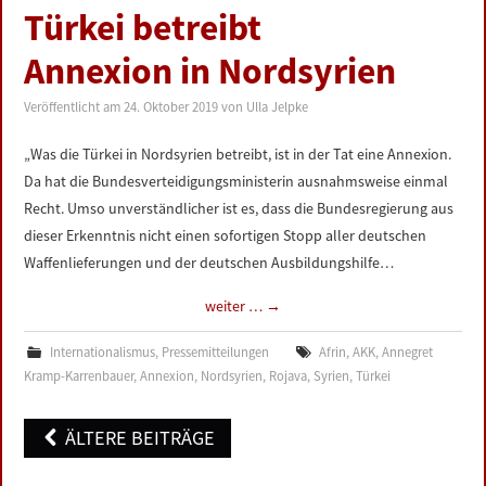
Türkei betreibt
Annexion in Nordsyrien
Veröffentlicht am
24. Oktober 2019
von
Ulla Jelpke
„Was die Türkei in Nordsyrien betreibt, ist in der Tat eine Annexion.
Da hat die Bundesverteidigungsministerin ausnahmsweise einmal
Recht. Umso unverständlicher ist es, dass die Bundesregierung aus
dieser Erkenntnis nicht einen sofortigen Stopp aller deutschen
Waffenlieferungen und der deutschen Ausbildungshilfe…
weiter …
→
Internationalismus
,
Pressemitteilungen
Afrin
,
AKK
,
Annegret
Kramp-Karrenbauer
,
Annexion
,
Nordsyrien
,
Rojava
,
Syrien
,
Türkei
Post
ÄLTERE BEITRÄGE
navigation