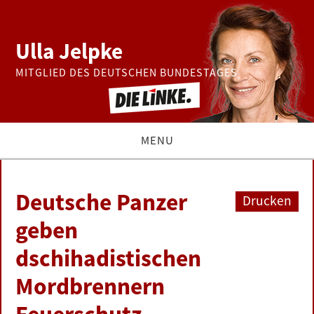
Ulla Jelpke
MITGLIED DES DEUTSCHEN BUNDESTAGES
MENU
THEMEN
Deutsche Panzer
Drucken
BUNDESTAG
geben
dschihadistischen
PRESSE
Mordbrennern
ZUR PERSON