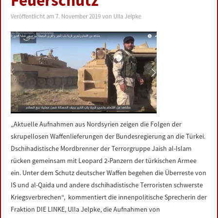
Feuerschutz
LINKS
Veröffentlicht am
7. November 2019
von
Ulla Jelpke
DATENSCHUTZERKLÄRUNG
IMPRESSUM
„Aktuelle Aufnahmen aus Nordsyrien zeigen die Folgen der
skrupellosen Waffenlieferungen der Bundesregierung an die Türkei.
Dschihadistische Mordbrenner der Terrorgruppe Jaish al-Islam
rücken gemeinsam mit Leopard 2-Panzern der türkischen Armee
ein. Unter dem Schutz deutscher Waffen begehen die Überreste von
IS und al-Qaida und andere dschihadistische Terroristen schwerste
Kriegsverbrechen“, kommentiert die innenpolitische Sprecherin der
Fraktion DIE LINKE, Ulla Jelpke, die Aufnahmen von