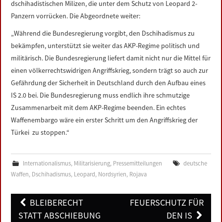
dschihadistischen Milizen, die unter dem Schutz von Leopard 2-
Panzern vorrücken. Die Abgeordnete weiter:
„Während die Bundesregierung vorgibt, den Dschihadismus zu
bekämpfen, unterstützt sie weiter das AKP-Regime politisch und
militärisch. Die Bundesregierung liefert damit nicht nur die Mittel für
einen völkerrechtswidrigen Angriffskrieg, sondern trägt so auch zur
Gefährdung der Sicherheit in Deutschland durch den Aufbau eines
IS 2.0 bei. Die Bundesregierung muss endlich ihre schmutzige
Zusammenarbeit mit dem AKP-Regime beenden. Ein echtes
Waffenembargo wäre ein erster Schritt um den Angriffskrieg der
Türkei zu stoppen.“
Internationalismus
,
Militarisierung
,
Pressemitteilungen
deutsche
Waffen
,
Dschihadismus
,
Leopard
,
Nordsyrien
,
Rojava
Post
BLEIBERECHT
FEUERSCHUTZ FÜR
navigation
STATT ABSCHIEBUNG
DEN IS