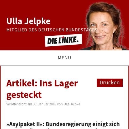
Ulla Jelpke
MITGLIED DES DEUTSCHEN BUNDESTAGES
MENU
THEMEN
Artikel: Ins Lager
Drucken
BUNDESTAG
gesteckt
PRESSE
Veröffentlicht am
30. Januar 2016
von
Ulla Jelpke
ZUR PERSON
»Asylpaket II«: Bundesregierung einigt sich