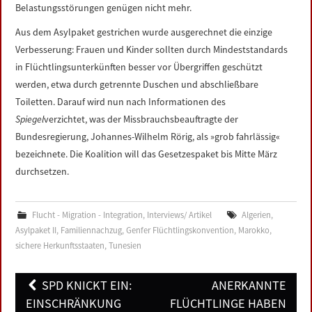
Belastungsstörungen genügen nicht mehr.
Aus dem Asylpaket gestrichen wurde ausgerechnet die einzige
Verbesserung: Frauen und Kinder sollten durch Mindeststandards
in Flüchtlingsunterkünften besser vor Übergriffen geschützt
werden, etwa durch getrennte Duschen und abschließbare
Toiletten. Darauf wird nun nach Informationen des
Spiegel
verzichtet, was der Missbrauchsbeauftragte der
Bundesregierung, Johannes-Wilhelm Rörig, als »grob fahrlässig«
bezeichnete. Die Koalition will das Gesetzespaket bis Mitte März
durchsetzen.
Flucht - Migration - Integration
,
Interviews/ Artikel
Algerien
,
Asylpaket II
,
Familiennachzug
,
Genfer Flüchtlingskonvention
,
Marokko
,
sichere Herkunftsstaaten
,
Tunesien
Post
SPD KNICKT EIN:
ANERKANNTE
navigation
EINSCHRÄNKUNG
FLÜCHTLINGE HABEN