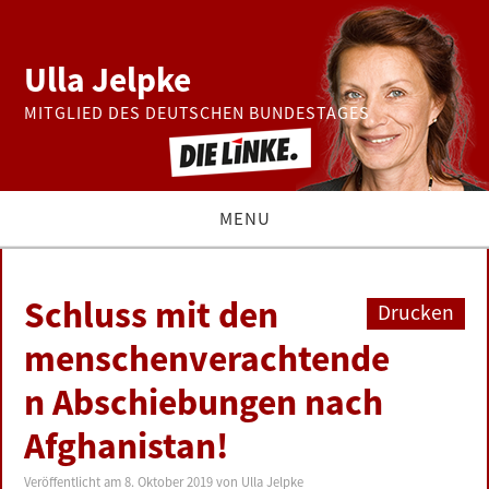
Ulla Jelpke
MITGLIED DES DEUTSCHEN BUNDESTAGES
MENU
THEMEN
Schluss mit den
Drucken
BUNDESTAG
menschenverachtende
n Abschiebungen nach
PRESSE
Afghanistan!
ZUR PERSON
Veröffentlicht am
8. Oktober 2019
von
Ulla Jelpke