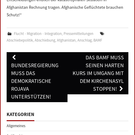
Afghanistan Rechnung tragen. Afghanische Geflüchtete brauchen
Schutz!“
Flucht - Migration - Integration
,
Pressemitteilungen
Abschiebepolitik
,
Abschiebung
,
Afghanistan
,
Anschlag
,
BAMF
Post
DAS BAMF MUSS
navigation
BUNDESREGIERUNG
SEINEN HARTEN
MUSS DAS
KURS IM UMGANG MIT
DEMOKRATISCHE
DEM KIRCHENASYL
ROJAVA
STOPPEN!
UNTERSTÜTZEN!
KATEGORIEN
Allgemeines