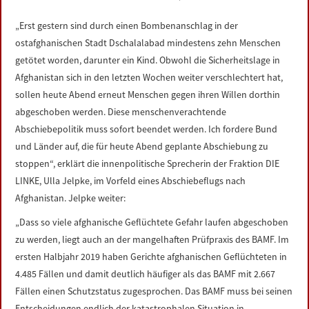
LINKS
„Erst gestern sind durch einen Bombenanschlag in der
ostafghanischen Stadt Dschalalabad mindestens zehn Menschen
DATENSCHUTZERKLÄRUNG
getötet worden, darunter ein Kind. Obwohl die Sicherheitslage in
Afghanistan sich in den letzten Wochen weiter verschlechtert hat,
IMPRESSUM
sollen heute Abend erneut Menschen gegen ihren Willen dorthin
abgeschoben werden. Diese menschenverachtende
Abschiebepolitik muss sofort beendet werden. Ich fordere Bund
und Länder auf, die für heute Abend geplante Abschiebung zu
stoppen“, erklärt die innenpolitische Sprecherin der Fraktion DIE
LINKE, Ulla Jelpke, im Vorfeld eines Abschiebeflugs nach
Afghanistan. Jelpke weiter:
„Dass so viele afghanische Geflüchtete Gefahr laufen abgeschoben
zu werden, liegt auch an der mangelhaften Prüfpraxis des BAMF. Im
ersten Halbjahr 2019 haben Gerichte afghanischen Geflüchteten in
4.485 Fällen und damit deutlich häufiger als das BAMF mit 2.667
Fällen einen Schutzstatus zugesprochen. Das BAMF muss bei seinen
Entscheidungen endlich der katastrophalen Situation in