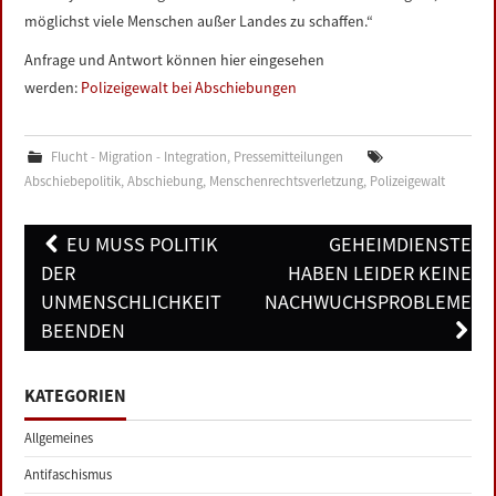
möglichst viele Menschen außer Landes zu schaffen.“
Anfrage und Antwort können hier eingesehen
werden:
Polizeigewalt bei Abschiebungen
Flucht - Migration - Integration
,
Pressemitteilungen
Abschiebepolitik
,
Abschiebung
,
Menschenrechtsverletzung
,
Polizeigewalt
Post
EU MUSS POLITIK
GEHEIMDIENSTE
navigation
DER
HABEN LEIDER KEINE
UNMENSCHLICHKEIT
NACHWUCHSPROBLEME
BEENDEN
KATEGORIEN
Allgemeines
Antifaschismus