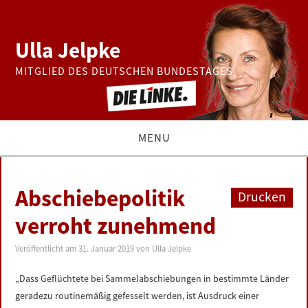
Ulla Jelpke
MITGLIED DES DEUTSCHEN BUNDESTAGES
MENU
THEMEN
Abschiebepolitik
Drucken
BUNDESTAG
verroht zunehmend
PRESSE
Veröffentlicht am
31. Januar 2019
von
Ulla Jelpke
„Dass Geflüchtete bei Sammelabschiebungen in bestimmte Länder
ZUR PERSON
geradezu routinemäßig gefesselt werden, ist Ausdruck einer