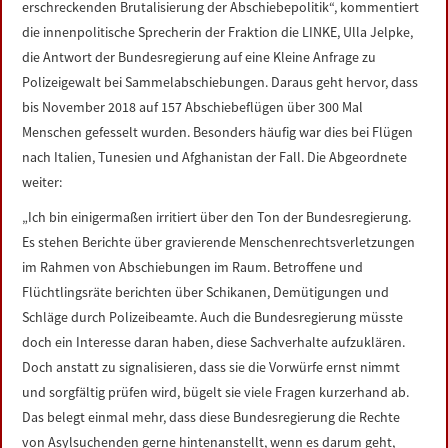
erschreckenden Brutalisierung der Abschiebepolitik“, kommentiert
LINKS
die innenpolitische Sprecherin der Fraktion die LINKE, Ulla Jelpke,
die Antwort der Bundesregierung auf eine Kleine Anfrage zu
DATENSCHUTZERKLÄRUNG
Polizeigewalt bei Sammelabschiebungen. Daraus geht hervor, dass
bis November 2018 auf 157 Abschiebeflügen über 300 Mal
IMPRESSUM
Menschen gefesselt wurden. Besonders häufig war dies bei Flügen
nach Italien, Tunesien und Afghanistan der Fall. Die Abgeordnete
weiter:
„Ich bin einigermaßen irritiert über den Ton der Bundesregierung.
Es stehen Berichte über gravierende Menschenrechtsverletzungen
im Rahmen von Abschiebungen im Raum. Betroffene und
Flüchtlingsräte berichten über Schikanen, Demütigungen und
Schläge durch Polizeibeamte. Auch die Bundesregierung müsste
doch ein Interesse daran haben, diese Sachverhalte aufzuklären.
Doch anstatt zu signalisieren, dass sie die Vorwürfe ernst nimmt
und sorgfältig prüfen wird, bügelt sie viele Fragen kurzerhand ab.
Das belegt einmal mehr, dass diese Bundesregierung die Rechte
von Asylsuchenden gerne hintenanstellt, wenn es darum geht,