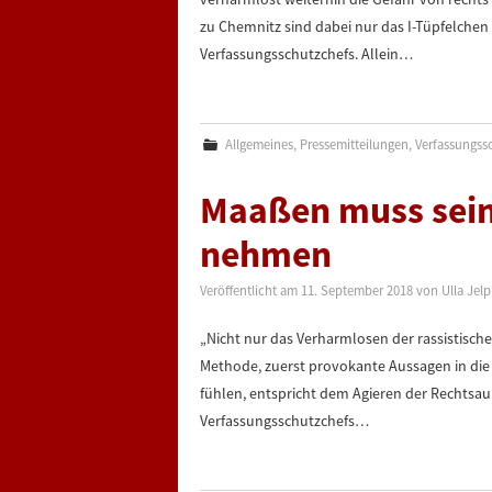
zu Chemnitz sind dabei nur das I-Tüpfelchen
Verfassungsschutzchefs. Allein…
Allgemeines
,
Pressemitteilungen
,
Verfassungss
Maaßen muss sei
nehmen
Veröffentlicht am
11. September 2018
von
Ulla Jel
„Nicht nur das Verharmlosen der rassistische
Methode, zuerst provokante Aussagen in die 
fühlen, entspricht dem Agieren der Rechtsa
Verfassungsschutzchefs…