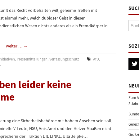
SUC
unft das Recht vorbehalten will, geheime Treffen mit
st einmal mehr, welch dubioser Geist in dieser
Suche
mdienstlichen Wesen nichts anderes als ein Fremdkörper in
SOZ
weiter …
→
nitiativen
,
Pressemitteilungen
,
Verfassungsschutz
AfD
,
z
en leider keine
NEU
eme
Zum A
3 Jahr
Bundes
ierung eine Sicherheitsbehörde mit hohem Ansehen sein soll,
Gerech
inelle V-Leute, NSU, Anis Amri und den Hetzer Maaßen nicht
Großzü
 Sprecherin der Fraktion DIE LINKE. Ulla Jelpke…