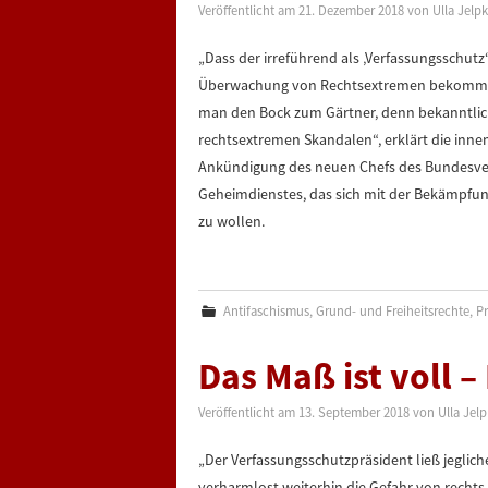
Veröffentlicht am
21. Dezember 2018
von
Ulla Jelp
„Dass der irreführend als ‚Verfassungsschut
Überwachung von Rechtsextremen bekommen so
man den Bock zum Gärtner, denn bekanntlich
rechtsextremen Skandalen“, erklärt die innenp
Ankündigung des neuen Chefs des Bundesve
Geheimdienstes, das sich mit der Bekämpfu
zu wollen.
Antifaschismus
,
Grund- und Freiheitsrechte
,
P
Das Maß ist voll
Veröffentlicht am
13. September 2018
von
Ulla Jel
„Der Verfassungsschutzpräsident ließ jegliche
verharmlost weiterhin die Gefahr von rechts