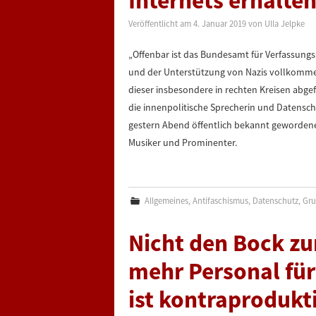
Internets erhalten
Veröffentlicht am
4. Januar 2019
von
Ulla Jelpke
„Offenbar ist das Bundesamt für Verfassung
und der Unterstützung von Nazis vollkommen 
dieser insbesondere in rechten Kreisen abg
die innenpolitische Sprecherin und Datenschu
gestern Abend öffentlich bekannt gewordenen
Musiker und Prominenter.
Allgemeines
,
Antifaschismus
,
Datenschutz
,
Gru
Nicht den Bock z
mehr Personal fü
ist kontraprodukt