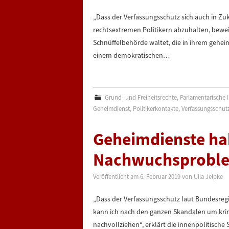
„Dass der Verfassungsschutz sich auch in Zuk
rechtsextremen Politikern abzuhalten, bewei
Schnüffelbehörde waltet, die in ihrem gehei
einem demokratischen…
Grund- und Freiheitsrechte
,
Parlamentarische I
Geheimdienst
,
Politikerkontakte
,
Verfassungsschut
Geheimdienste hab
Nachwuchsprobl
Veröffentlicht am
6. Februar 2019
von
Ulla Jelpke
„Dass der Verfassungsschutz laut Bundesreg
kann ich nach den ganzen Skandalen um krim
nachvollziehen“, erklärt die innenpolitische