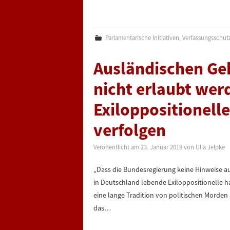
Parlamentarische Initiativen
,
Verfassungsschut
Ausländischen Ge
nicht erlaubt wer
Exiloppositionell
verfolgen
Veröffentlicht am
23. Januar 2019
von
Ulla Jelpke
„Dass die Bundesregierung keine Hinweise a
in Deutschland lebende Exiloppositionelle ha
eine lange Tradition von politischen Morden a
das…