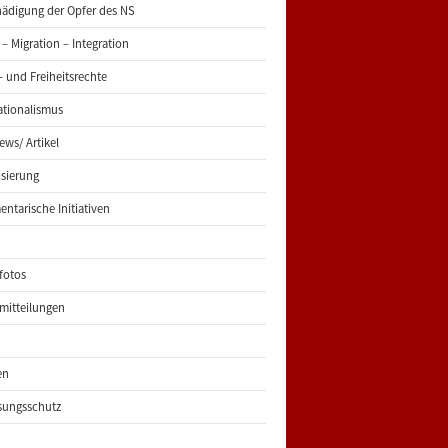
ädigung der Opfer des NS
 – Migration – Integration
 und Freiheitsrechte
ationalismus
iews/ Artikel
risierung
entarische Initiativen
fotos
mitteilungen
en
sungsschutz