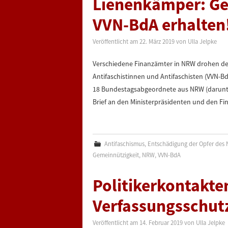
Lienenkämper: Ge
VVN-BdA erhalten
Veröffentlicht am
22. März 2019
von
Ulla Jelpke
Verschiedene Finanzämter in NRW drohen der
Antifaschistinnen und Antifaschisten (VVN-B
18 Bundestagsabgeordnete aus NRW (darunt
Brief an den Ministerpräsidenten und den Fi
Antifaschismus
,
Entschädigung der Opfer des 
Gemeinnützigkeit
,
NRW
,
VVN-BdA
Politikerkontakte
Verfassungsschutz
Veröffentlicht am
14. Februar 2019
von
Ulla Jelpke