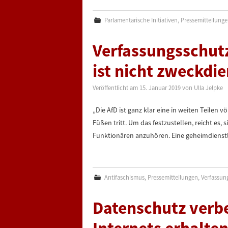
Parlamentarische Initiativen
,
Pressemitteilung
Verfassungsschut
ist nicht zweckdie
Veröffentlicht am
15. Januar 2019
von
Ulla Jelpke
„Die AfD ist ganz klar eine in weiten Teilen v
Füßen tritt. Um das festzustellen, reicht e
Funktionären anzuhören. Eine geheimdienstl
Antifaschismus
,
Pressemitteilungen
,
Verfassun
Datenschutz verbe