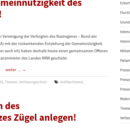
meinnützigkeit des
Entsch
!
Flucht
Grund-
Intern
 Vereinigung der Verfolgten des Naziregimes – Bund der
Interv
dA) mit der rückwirkenden Entziehung der Gemeinnützigkeit.
er auch ich) haben deshalb heute einen gemeinsamen Offenen
Milita
nanzminister des Landes NRW geschickt.
Parlam
weiter …
→
Presse
Presse
NS
,
Themen
,
Verfassungsschutz
Antifaschismus
,
Presse
Reden
n des
Them
es Zügel anlegen!
Verfas