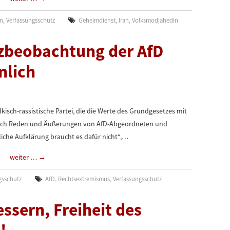
en
,
Verfassungsschutz
Geheimdienst
,
Iran
,
Volksmodjahedin
zbeobachtung der AfD
nlich
ölkisch-rassistische Partei, die die Werte des Grundgesetzes mit
s, sich Reden und Äußerungen von AfD-Abgeordneten und
iche Aufklärung braucht es dafür nicht“,…
weiter …
→
gsschutz
AfD
,
Rechtsextremismus
,
Verfassungsschutz
ssern, Freiheit des