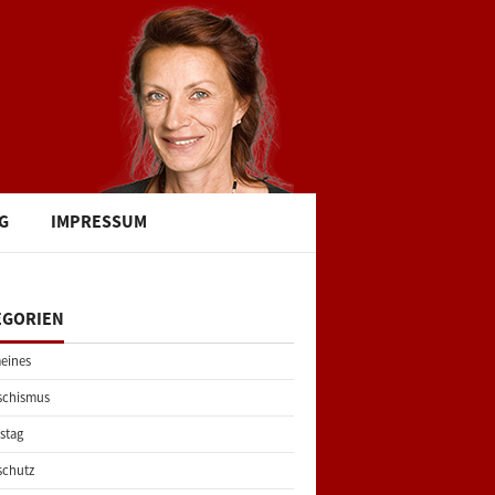
G
IMPRESSUM
EGORIEN
eines
schismus
stag
schutz