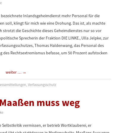
ke
z‘ bezeichnete Inlandsgeheimdienst mehr Personal für die
ll, klingt für mich wie eine Drohung. Das ist, als machte
 strotzt die Geschichte dieses Geheimdienstes nur so vor
olitische Sprecherin der Fraktion DIE LINKE., Ulla Jelpke, zur
rfassungsschutzes, Thomas Haldenwang, das Personal des
ng des Rechtsextremismus befasse, um 50 Prozent aufstocken
weiter …
→
ressemitteilungen
,
Verfassungsschutz
 – Maaßen muss weg
pke
 Selbstkritik vermissen, er betrieb Wortklauberei, er
 und übt sich stattdessen in Medienschelte. Maaßens Aussagen