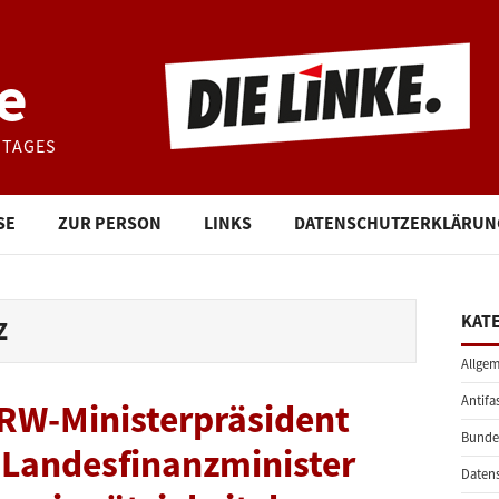
e
STAGES
SE
ZUR PERSON
LINKS
DATENSCHUTZERKLÄRUN
KAT
Z
Allgem
Antifa
NRW-Ministerpräsident
Bunde
Landesfinanzminister
Daten