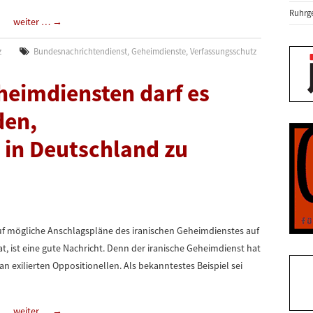
Ruhrge
weiter …
→
z
Bundesnachrichtendienst
,
Geheimdienste
,
Verfassungsschutz
heimdiensten darf es
den,
e in Deutschland zu
uf mögliche Anschlagspläne des iranischen Geheimdienstes auf
t, ist eine gute Nachricht. Denn der iranische Geheimdienst hat
n exilierten Oppositionellen. Als bekanntestes Beispiel sei
weiter …
→