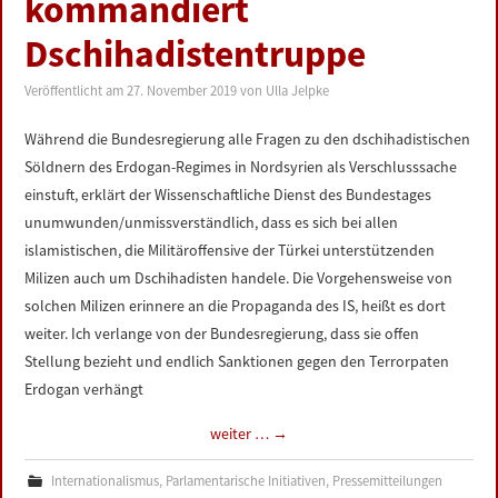
kommandiert
LINKS
Dschihadistentruppe
DATENSCHUTZERKLÄRUNG
Veröffentlicht am
27. November 2019
von
Ulla Jelpke
IMPRESSUM
Während die Bundesregierung alle Fragen zu den dschihadistischen
Söldnern des Erdogan-Regimes in Nordsyrien als Verschlusssache
einstuft, erklärt der Wissenschaftliche Dienst des Bundestages
unumwunden/unmissverständlich, dass es sich bei allen
islamistischen, die Militäroffensive der Türkei unterstützenden
Milizen auch um Dschihadisten handele. Die Vorgehensweise von
solchen Milizen erinnere an die Propaganda des IS, heißt es dort
weiter. Ich verlange von der Bundesregierung, dass sie offen
Stellung bezieht und endlich Sanktionen gegen den Terrorpaten
Erdogan verhängt
weiter …
→
Internationalismus
,
Parlamentarische Initiativen
,
Pressemitteilungen