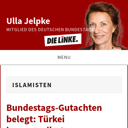
Ulla Jelpke
MITGLIED DES DEUTSCHEN BUNDESTAGES
MENU
THEMEN
ISLAMISTEN
BUNDESTAG
PRESSE
Bundestags-Gutachten
belegt: Türkei
ZUR PERSON