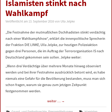
Islamisten stinkt nach
Wahlkampf
Veröffentlicht am
13. September 2016
von
Ulla Jelpke
„Die Festnahme der mutmaßlichen Dschihadisten stinkt verdächtig
nach einer Wahlkampfshow“, erklärt die innenpolitische Sprecherin
der Fraktion DIE LINKE, Ulla Jelpke, zur heutigen Polizeiaktion
gegen drei Personen, die im Auftrag der Terrororganisation IS nach
Deutschland gekommen sein sollen. Jelpke weiter:
„Wenn drei Verdächtige über mehrere Monate hinweg observiert
werden und bei ihrer Festnahme ausdrücklich betont wird, es habe
niemals eine Gefahr für die Bevölkerung bestanden, muss man sich
schon fragen, warum sie genau zum jetzigen Zeitpunkt
festgenommen werden.
weiter …
→
Grund- und Freiheitsrechte
,
Pressemitteilungen
Islamisten
,