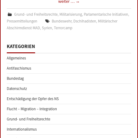
weiter …
→
Grund- und Freiheitsrechte
,
Militarisierung
,
Parlamentarische Initiativen
,
Pressemitteilungen
Bundeswehr
,
Dschihadisten
,
Militärischer
Abschirmdienst MAD
,
Syrien
,
Terrorcamp
KATEGORIEN
Allgemeines
Antifaschismus
Bundestag
Datenschutz
Entschädigung der Opfer des NS
Flucht – Migration – Integration
Grund- und Freiheitsrechte
Internationalismus