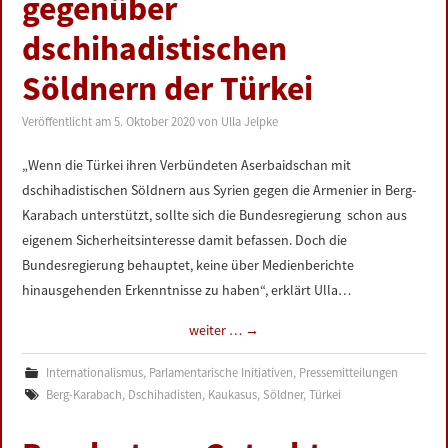
gegenüber
LINKS
dschihadistischen
DATENSCHUTZERKLÄRUNG
Söldnern der Türkei
Veröffentlicht am
5. Oktober 2020
von
Ulla Jelpke
IMPRESSUM
„Wenn die Türkei ihren Verbündeten Aserbaidschan mit
dschihadistischen Söldnern aus Syrien gegen die Armenier in Berg-
Karabach unterstützt, sollte sich die Bundesregierung schon aus
eigenem Sicherheitsinteresse damit befassen. Doch die
Bundesregierung behauptet, keine über Medienberichte
hinausgehenden Erkenntnisse zu haben“, erklärt Ulla…
weiter …
→
Internationalismus
,
Parlamentarische Initiativen
,
Pressemitteilungen
Berg-Karabach
,
Dschihadisten
,
Kaukasus
,
Söldner
,
Türkei