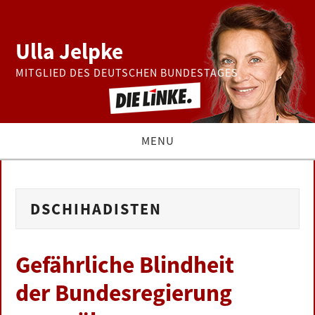
Ulla Jelpke
MITGLIED DES DEUTSCHEN BUNDESTAGES
MENU
THEMEN
DSCHIHADISTEN
BUNDESTAG
PRESSE
Gefährliche Blindheit
der Bundesregierung
ZUR PERSON