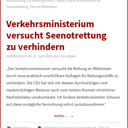
Abschottung
,
Eu-Außengrenzen
,
Libyen
,
libysche Küstenwache
,
Seenotrettung
,
Tote im Mittelmeer
Verkehrsministerium
versucht Seenotrettung
zu verhindern
Veröffentlicht am
11. Juni 2020
von
Ulla Jelpke
„Das Verkehrsministerium versucht die Rettung im Mittelmeer
durch neue praktisch unerfüllbare Auflagen für Rettungsschiffe zu
verhindern. Die CSU hat sich mit diesem durchsichtigen und
niederträchtigen Manöver auch vom letzten Krumen christlicher
Nächstenliebe verabschiedet. Ich fordere Verkehrsminister Scheuer
auf, diese unsägliche Verordnung sofort zurückzunehmen.“
weiter …
→
Allgemeines
Mittelmeer
,
Scheuer
,
Seenotrettung
,
Tote im