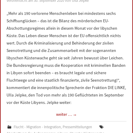
Veröffentlicht am
30. September 2020
von
Ulla Jelpke
LINKS
„Mehr als 190 verlorene Menschenleben bei mindestens sechs
Schiffsunglücken – das ist die Bilanz des mörderischen EU-
DATENSCHUTZERKLÄRUNG
Abschottungsregimes allein in diesem Monat vor der libyschen
Küste. Das Leben dieser Menschen ist der EU offensichtlich nichts
IMPRESSUM
wert. Durch die Kriminalisierung und Behinderung der zivilen
Seenotrettung und die Zusammenarbeit mit der sogenannten
libyschen Küstenwache geht sie seit Jahren bewusst über Leichen.
Die Bundesregierung muss die Kooperation mit kriminellen Banden
in Libyen sofort beenden – es braucht legale und sichere
Fluchtwege und eine staatlich finanzierte, zivile Seenotrettung!“,
kommentiert die innenpolitische Sprecherin der Fraktion DIE LINKE,
Ulla Jelpke, den Tod von mehr als 190 Geflüchteten im September
vor der Küste Libyens. Jelpke weiter:
weiter …
→
Flucht - Migration - Integration
,
Pressemitteilungen