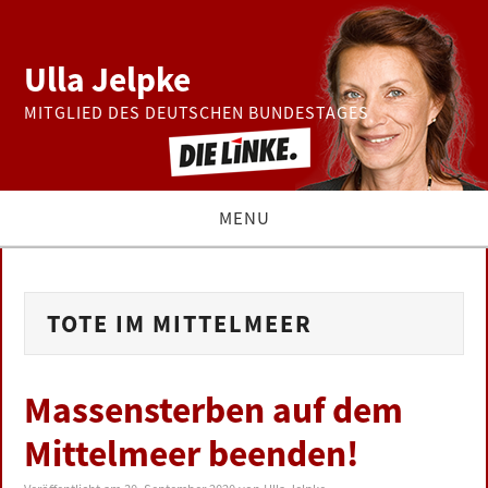
Ulla Jelpke
MITGLIED DES DEUTSCHEN BUNDESTAGES
MENU
THEMEN
TOTE IM MITTELMEER
BUNDESTAG
PRESSE
Massensterben auf dem
Mittelmeer beenden!
ZUR PERSON