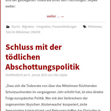
und der gestiegenen Todesrate unter den Flüchtlingen. Jelpke
weiter:
weiter …
→
Flucht - Migration - Integration
,
Pressemitteilungen
Mittelmeer
,
Tote im Mittelmeer
,
UNHCR
Schluss mit der
tödlichen
Abschottungspolitik
Veröffentlicht am
4. Januar 2019
von
Ulla Jelpke
„Dass sich die Todesrate von über das Mittelmeer flüchtenden
Schutzsuchenden im vergangenen Jahr erhöht hat, ist eine direkte
Folge europäischer Politik. Wer mit den Verbrechern der
sogenannten libyschen ,Küstenwache‘ kooperiert, zivile
Seenotretter kriminalisiert und Rettungsschiffen das Einlaufen in