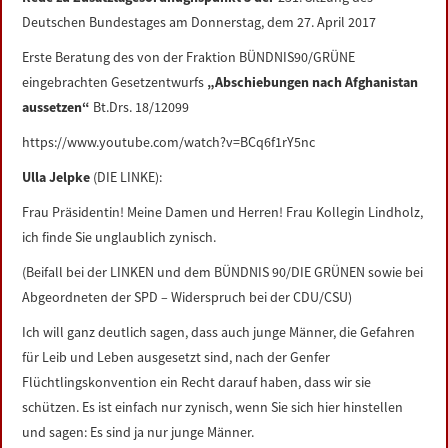
LINKS
Deutschen Bundestages am Donnerstag, dem 27. April 2017
Erste Beratung des von der Fraktion BÜNDNIS90/GRÜNE
DATENSCHUTZERKLÄRUNG
eingebrachten Gesetzentwurfs
„Abschiebungen nach Afghanistan
aussetzen“
Bt.Drs. 18/12099
IMPRESSUM
https://www.youtube.com/watch?v=BCq6f1rY5nc
Ulla Jelpke
(DIE LINKE):
Frau Präsidentin! Meine Damen und Herren! Frau Kollegin Lindholz,
ich finde Sie unglaublich zynisch.
(Beifall bei der LINKEN und dem BÜNDNIS 90/DIE GRÜNEN sowie bei
Abgeordneten der SPD – Widerspruch bei der CDU/CSU)
Ich will ganz deutlich sagen, dass auch junge Männer, die Gefahren
für Leib und Leben ausgesetzt sind, nach der Genfer
Flüchtlingskonvention ein Recht darauf haben, dass wir sie
schützen. Es ist einfach nur zynisch, wenn Sie sich hier hinstellen
und sagen: Es sind ja nur junge Männer.