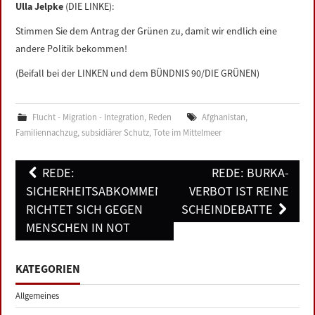
Ulla Jelpke
(DIE LINKE):
Stimmen Sie dem Antrag der Grünen zu, damit wir endlich eine
andere Politik bekommen!
(Beifall bei der LINKEN und dem BÜNDNIS 90/DIE GRÜNEN)
Flucht - Migration - Integration
,
Reden
Afghanistan
,
Familiennachzug
,
subsidiärer Schutz
,
Tote im Mittelmeer
Post
REDE:
REDE: BURKA-
navigation
SICHERHEITSABKOMMEN
VERBOT IST REINE
RICHTET SICH GEGEN
SCHEINDEBATTE
MENSCHEN IN NOT
KATEGORIEN
Allgemeines