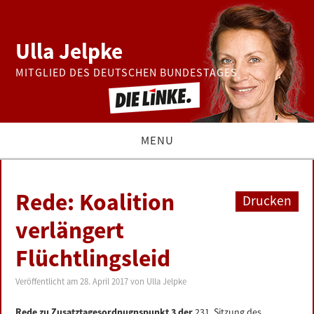
Ulla Jelpke
MITGLIED DES DEUTSCHEN BUNDESTAGES
MENU
THEMEN
Rede: Koalition
Drucken
BUNDESTAG
verlängert
Flüchtlingsleid
PRESSE
Veröffentlicht am
28. April 2017
von
Ulla Jelpke
ZUR PERSON
Rede zu Zusatztagesordnugnspunkt 3 der
231. Sitzung des