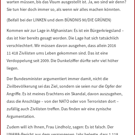
warten müssen, bis das Visum ausgestellt ist. Ja, wo sind wir denn?
Sie tun hier doch immer so, als wenn wir alles machen könnten.
(Beifall bei der LINKEN und dem BÜNDNIS 90/DIE GRÜNEN)
Kommen wir zur Lage in Afghanistan: Es ist ein Bürgerkriegsland –
das ist hier bereits gesagt worden. Die Lage hat sich tatsächlich
verschlechtert. Wir müssen davon ausgehen, dass allein 2016
11 418 Zivilisten ums Leben gekommen sind. Das ist eine
Verdoppelung seit 2009. Die Dunkelziffer dürfte sehr viel höher
liegen.
Der Bundesminister argumentiert immer damit, nicht die
Zivilbevölkerung sei das Ziel, sondern sie seien nur die Opfer der
Angriffe. Es ist meines Erachtens ein Skandal, davon auszugehen,
dass die Anschläge – von der NATO oder von Terroristen dort –
zufällig auch Zivilisten treffen. Das finden wir eine zynische
Argumentation.
Zudem will ich Ihnen, Frau Lindholz, sagen: Es ist falsch. Der
UNAMA-Bericht aus dem vergangenen Jahr belegte, dass 1 118