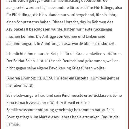
hat es schon gesagt – den Familiennachzug debattieren, der
ausgesetzt worden ist, insbesondere für subsidiäre Flüchtlinge, also
für Flüchtlinge, die hierzulande nur vorübergehend, für ein Jahr,
einen Schutzstatus haben. Dieses Unrecht, das im Rahmen des
Asylpakets II beschlossen wurde, hätten wir heute rückgängig
machen können. Die Anträge von Grünen und Linken sind
abstimmungsreif. In Anhörungen usw. wurde über sie diskutiert.
Ich möchte Ihnen nur ein Beispiel für die Grausamkeiten vorführen.
Der Soldat Salah J. ist 2015 nach Deutschland gekommen, weil er
nicht gegen seine eigene Bevölkerung Krieg führen wollte.
(Andrea Lindholz (CDU/CSU): Wieder ein Einzelfall! Um den geht es
hier aber nicht!)
Seine schwangere Frau und sein Kind musste er zurücklassen. Seine
Frau ist nach zwei Jahren Wartezeit, weil er keine
Familienzusammenführung genehmigt bekommen hat, auf ein
Boot gestiegen. Im März dieses Jahres ist sie ertrunken. Das ist die
Familie.