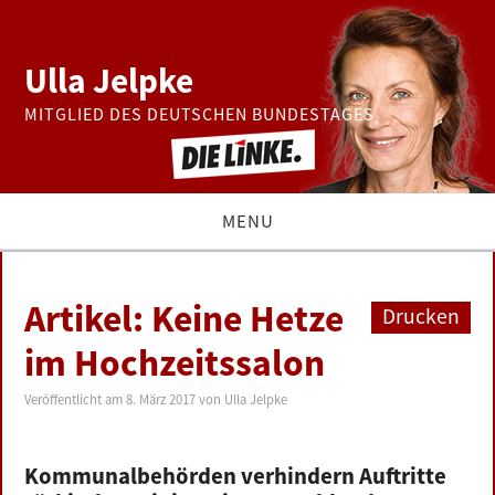
Ulla Jelpke
MITGLIED DES DEUTSCHEN BUNDESTAGES
MENU
THEMEN
Artikel: Keine Hetze
Drucken
BUNDESTAG
im Hochzeitssalon
PRESSE
Veröffentlicht am
8. März 2017
von
Ulla Jelpke
ZUR PERSON
Kommunalbehörden verhindern Auftritte