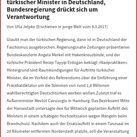
türkischer Minister in Deutschland,
LINKS
Bundesregierung drückt sich um
Verantwortung
DATENSCHUTZERKLÄRUNG
Von Ulla Jelpke (Erschienen in junge Welt vom 8.3.2017)
IMPRESSUM
Glaubt man der türkischen Regierung, dann ist in Deutschland der
Faschismus ausgebrochen. Regierungsnahe Zeitungen präsentieren
Bundeskanzlerin Angela Merkel mit Hakenkreuzbinde, und der
türkische Präsident Recep Tayyip Erdogan beklagt »Nazipraktiken«.
Hintergrund sind Raumkündigungen für Auftritte türkischer
Minister, die im Vorfeld des Referendums über die Einführung einer
Präsidialdiktatur um die Stimmen von rund 1,4 Millionen
wahlberechtigten Deutschtürken werben wollen.Zuletzt traf es
Außenminister Mevlüt Cavusoglu in Hamburg. Das Bezirksamt Mitte
der Hansestadt untersagte den für Mittwoch geplanten Auftritt des
Ministers in einem schäbigen Hochzeitssalon wegen Mängeln beim
Brandschutz. Nachdem auch der Ersatzauftritt in einem Tanzsaal im
20 Kilometer entfernten Norderstedt platzte, soll die Veranstaltung