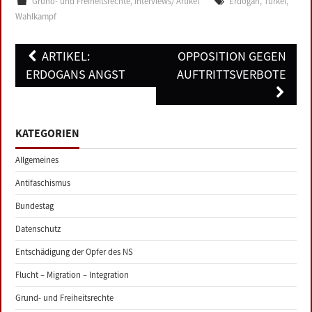
Grund- und Freiheitsrechte
,
Interviews/ Artikel
Erdogan
,
Türkei
,
Wahlkampf
Post
ARTIKEL:
OPPOSITION GEGEN
navigation
ERDOGANS ANGST
AUFTRITTSVERBOTE
KATEGORIEN
Allgemeines
Antifaschismus
Bundestag
Datenschutz
Entschädigung der Opfer des NS
Flucht – Migration – Integration
Grund- und Freiheitsrechte