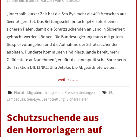
Veröffentlicht am
18. Mai 2021
von
Ulla Jelpke
LINKS
„Innerhalb kurzer Zeit hat die Sea-Eye mehr als 400 Menschen aus
Seenot gerettet. Das Rettungsschiff braucht jetzt sofort einen
DATENSCHUTZERKLÄRUNG
sicheren Hafen, damit die Schutzsuchenden an Land in Sicherheit
gebracht werden können. Die Bundesregierung muss mit gutem
IMPRESSUM
Beispiel vorangehen und die Aufnahme der Schutzsuchenden
anbieten. Hunderte Kommunen sind hierzulande bereit, mehr
Geflüchtete aufzunehmen“, erklärt die innenpolitische Sprecherin
der Fraktion DIE LINKE, Ulla Jelpke. Die Abgeordnete weiter:
weiter …
→
Flucht - Migration - Integration
,
Pressemitteilungen
EU
,
Lampedusa
,
Sea-Eye
,
Seenotrettung
,
Sichere Häfen
Schutzsuchende aus
den Horrorlagern auf