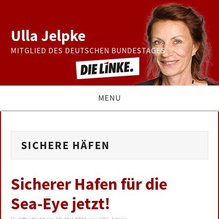
Ulla Jelpke
MITGLIED DES DEUTSCHEN BUNDESTAGES
MENU
THEMEN
SICHERE HÄFEN
BUNDESTAG
PRESSE
Sicherer Hafen für die
Sea-Eye jetzt!
ZUR PERSON