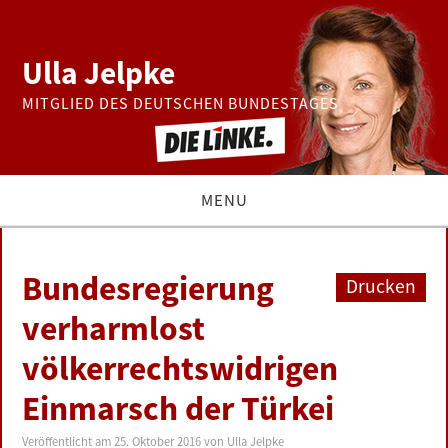
Ulla Jelpke
MITGLIED DES DEUTSCHEN BUNDESTAGES
MENU
THEMEN
Bundesregierung
Drucken
BUNDESTAG
verharmlost
völkerrechtswidrigen
PRESSE
Einmarsch der Türkei
ZUR PERSON
Veröffentlicht am
25. Oktober 2016
von
Ulla Jelpke