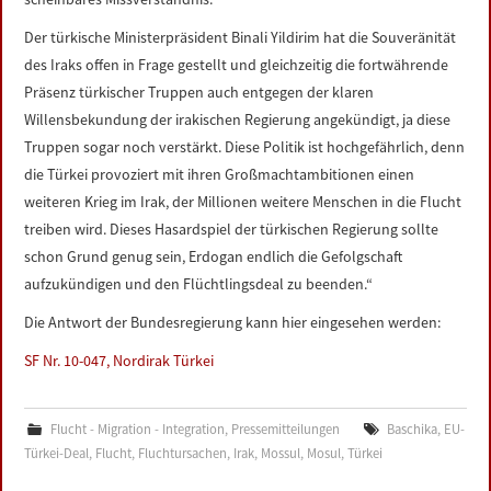
Der türkische Ministerpräsident Binali Yildirim hat die Souveränität
des Iraks offen in Frage gestellt und gleichzeitig die fortwährende
Präsenz türkischer Truppen auch entgegen der klaren
Willensbekundung der irakischen Regierung angekündigt, ja diese
Truppen sogar noch verstärkt. Diese Politik ist hochgefährlich, denn
die Türkei provoziert mit ihren Großmachtambitionen einen
weiteren Krieg im Irak, der Millionen weitere Menschen in die Flucht
treiben wird. Dieses Hasardspiel der türkischen Regierung sollte
schon Grund genug sein, Erdogan endlich die Gefolgschaft
aufzukündigen und den Flüchtlingsdeal zu beenden.“
Die Antwort der Bundesregierung kann hier eingesehen werden:
SF Nr. 10-047, Nordirak Türkei
Flucht - Migration - Integration
,
Pressemitteilungen
Baschika
,
EU-
Türkei-Deal
,
Flucht
,
Fluchtursachen
,
Irak
,
Mossul
,
Mosul
,
Türkei