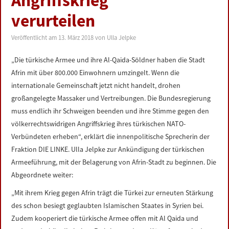
Angriffskrieg
LINKS
verurteilen
DATENSCHUTZERKLÄRUNG
Veröffentlicht am
13. März 2018
von
Ulla Jelpke
„Die türkische Armee und ihre Al-Qaida-Söldner haben die Stadt
IMPRESSUM
Afrin mit über 800.000 Einwohnern umzingelt. Wenn die
internationale Gemeinschaft jetzt nicht handelt, drohen
großangelegte Massaker und Vertreibungen. Die Bundesregierung
muss endlich ihr Schweigen beenden und ihre Stimme gegen den
völkerrechtswidrigen Angriffskrieg ihres türkischen NATO-
Verbündeten erheben“, erklärt die innenpolitische Sprecherin der
Fraktion DIE LINKE. Ulla Jelpke zur Ankündigung der türkischen
Armeeführung, mit der Belagerung von Afrin-Stadt zu beginnen. Die
Abgeordnete weiter:
„Mit ihrem Krieg gegen Afrin trägt die Türkei zur erneuten Stärkung
des schon besiegt geglaubten Islamischen Staates in Syrien bei.
Zudem kooperiert die türkische Armee offen mit Al Qaida und