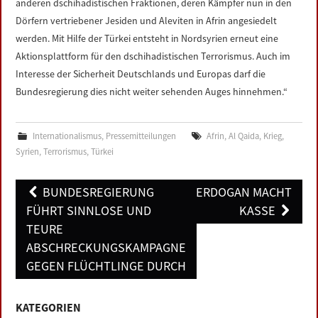
anderen dschihadistischen Fraktionen, deren Kämpfer nun in den
Dörfern vertriebener Jesiden und Aleviten in Afrin angesiedelt
werden. Mit Hilfe der Türkei entsteht in Nordsyrien erneut eine
Aktionsplattform für den dschihadistischen Terrorismus. Auch im
Interesse der Sicherheit Deutschlands und Europas darf die
Bundesregierung dies nicht weiter sehenden Auges hinnehmen.“
Internationalismus
,
Pressemitteilungen
Afrin
,
Al Qaida
,
Krieg
,
Syrien
,
Terrorismus
,
Türkei
Post
BUNDESREGIERUNG
ERDOGAN MACHT
navigation
FÜHRT SINNLOSE UND
KASSE
TEURE
ABSCHRECKUNGSKAMPAGNE
GEGEN FLÜCHTLINGE DURCH
KATEGORIEN