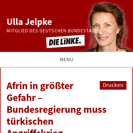
Ulla Jelpke
MITGLIED DES DEUTSCHEN BUNDESTAGES
MENU
THEMEN
Afrin in größter
Drucken
BUNDESTAG
Gefahr –
Bundesregierung muss
PRESSE
türkischen
ZUR PERSON