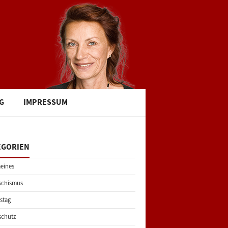
G
IMPRESSUM
EGORIEN
eines
schismus
stag
schutz