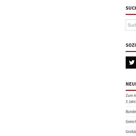
SUC
Suche
SOZ
NEU
Zum A
3 Jahr
Bundes
Gerech
Großzü