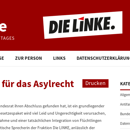
e
STAGES
SE
ZUR PERSON
LINKS
DATENSCHUTZERKLÄRUN
 für das Asylrecht
Drucken
KAT
Allgem
Antifa
undesrat ihren Abschluss gefunden hat, ist ein grundlegender
s Gesetzespaket wird viel Leid und Ungerechtigkeit verursachen,
Bunde
hme und einer tatsächlichen Integration von Flüchtlingen
Daten
itische Sprecherin der Fraktion Die LINKE, anlässlich der