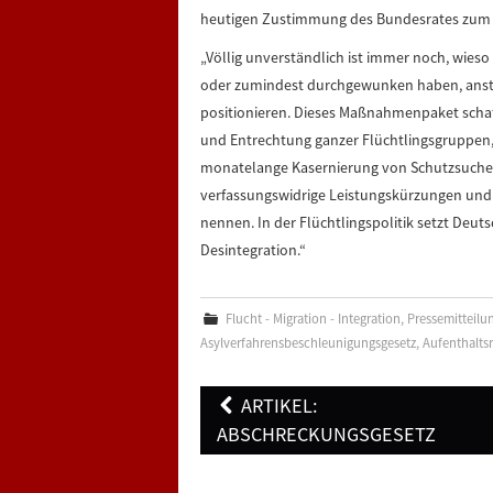
heutigen Zustimmung des Bundesrates zum A
„Völlig unverständlich ist immer noch, wies
oder zumindest durchgewunken haben, ansta
positionieren. Dieses Maßnahmenpaket schaf
und Entrechtung ganzer Flüchtlingsgruppen, 
monatelange Kasernierung von Schutzsuchen
verfassungswidrige Leistungskürzungen und
nennen. In der Flüchtlingspolitik setzt Deu
Desintegration.“
Flucht - Migration - Integration
,
Pressemitteilu
Asylverfahrensbeschleunigungsgesetz
,
Aufenthalts
Post
ARTIKEL:
navigation
ABSCHRECKUNGSGESETZ