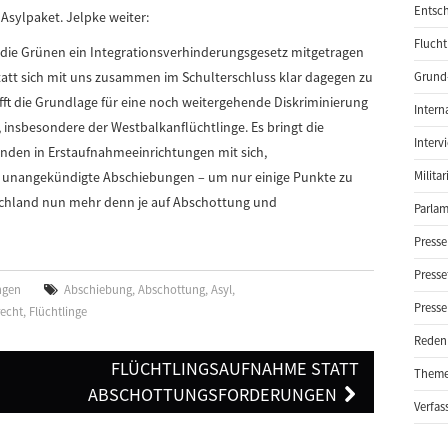
Entsch
sylpaket. Jelpke weiter:
Flucht
o die Grünen ein Integrationsverhinderungsgesetz mitgetragen
tt sich mit uns zusammen im Schulterschluss klar dagegen zu
Grund-
ft die Grundlage für eine noch weitergehende Diskriminierung
Intern
insbesondere der Westbalkanflüchtlinge. Es bringt die
Interv
den in Erstaufnahmeeinrichtungen mit sich,
 unangekündigte Abschiebungen – um nur einige Punkte zu
Milita
tschland nun mehr denn je auf Abschottung und
Parlam
Presse
Presse
ngen
Abschiebung
,
Abschottung
,
Asyl
,
Presse
recht
,
Flüchtlinge
Reden
FLÜCHTLINGSAUFNAHME STATT
Them
ABSCHOTTUNGSFORDERUNGEN
Verfas