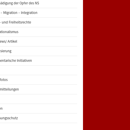
ädigung der Opfer des NS
 – Migration – Integration
 und Freiheitsrechte
ationalismus
iews/ Artikel
risierung
entarische Initiativen
fotos
mitteilungen
en
sungsschutz