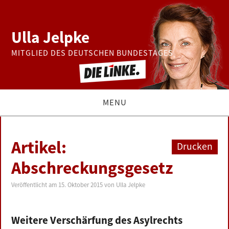
Ulla Jelpke
MITGLIED DES DEUTSCHEN BUNDESTAGES
MENU
THEMEN
Artikel:
Drucken
BUNDESTAG
Abschreckungsgesetz
PRESSE
Veröffentlicht am
15. Oktober 2015
von
Ulla Jelpke
ZUR PERSON
Weitere Verschärfung des Asylrechts