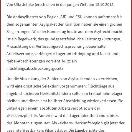
Von Ulla Jelpke (erschienen in der jungen Welt am 15.10.2015)
LINKS
Die Antiasylhetzer von Pegida, AfD und CSU können aufatmen: Mit
DATENSCHUTZERKLÄRUNG
dem sogenannten Asylpaket der Koalition haben sie einen großen
Sieg errungen. Was der Bundestag heute aus dem Asylrecht macht,
IMPRESSUM
ist ein Regelwerk, das grundgesetzfeindliche Leistungskürzungen,
Missachtung der Verfassungsrechtsprechung, dauerhafte
Arbeitsverbote, verlängerte Lagerunterbringung und Nacht-und-
Nebel-Abschiebungen vorsieht, kurz: ein
Flüchtlingsabschreckungsgesetz.
Um die Absenkung der Zahlen von Asylsuchenden zu erreichen,
wird eine drastische Selektion vorgenommen: Flüchtlinge aus
angeblich sicheren Herkunftsländern sollen im Erstaufnahmelager
bleiben und dieses erst bei ihrer Abschiebung wieder verlassen. Sie
unterliegen einem absoluten Arbeitsverbot sowie der
»Residenzpflicht«. Anderen wird der Lageraufenthalt »nur« bis zu
drei Monaten zugemutet. Als »sichere« Herkunftsregion gilt jetzt der
gesamte Westbalkan. Pikant dabei: Die Lageberichte des