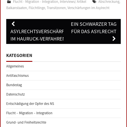
Flucht - Migration - Integration
,
Interviews/ Artikel
Abschreckung
,
Balkanstaaten
,
Flüchtlinge
,
Transitzonen
,
Verschärfungen im Asylrecht
Post
EIN SCHWARZER TAG
navigation
ASYLRECHTSVERSCHÄRFUNG
FÜR DAS ASYLRECHT
IM HAURUCK-VERFAHREN
KATEGORIEN
Allgemeines
Antifaschismus
Bundestag
Datenschutz
Entschädigung der Opfer des NS
Flucht – Migration – Integration
Grund- und Freiheitsrechte