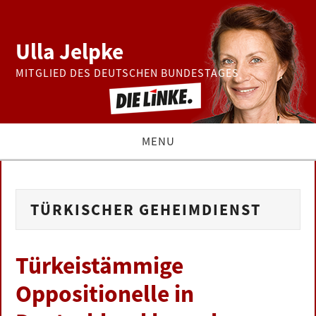
Ulla Jelpke
MITGLIED DES DEUTSCHEN BUNDESTAGES
MENU
THEMEN
TÜRKISCHER GEHEIMDIENST
BUNDESTAG
PRESSE
Türkeistämmige
Oppositionelle in
ZUR PERSON