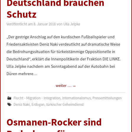
Deutschland brauchen
LINKS
Schutz
DATENSCHUTZERKLÄRUNG
Veröffentlicht am
8. Januar 2018
von
Ulla Jelpke
IMPRESSUM
„Der gestrige Anschlag auf den kurdischen Fußballspieler und
Friedensaktivisten Deniz Naki verdeutlicht auf dramatische Weise
die Bedrohungssituation für türkeistämmige Oppositionelle in
Deutschland“, erklärt die Innenpolitikerin der Fraktion DIE LINKE.
Ulla Jelpke nachdem am Sonntagabend auf der Autobahn bei
Düren mehrere…
weiter …
→
Flucht - Migration - Integration
,
Internationalismus
,
Pressemitteilungen
Deniz Naki
,
Erdogan
,
türkischer Geheimdienst
Osmanen-Rocker sind