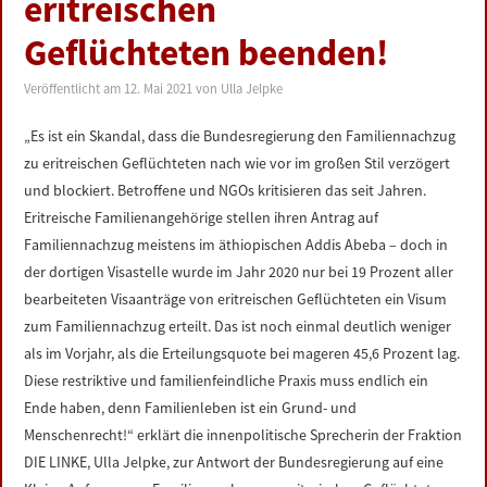
eritreischen
LINKS
Geflüchteten beenden!
DATENSCHUTZERKLÄRUNG
Veröffentlicht am
12. Mai 2021
von
Ulla Jelpke
IMPRESSUM
„Es ist ein Skandal, dass die Bundesregierung den Familiennachzug
zu eritreischen Geflüchteten nach wie vor im großen Stil verzögert
und blockiert. Betroffene und NGOs kritisieren das seit Jahren.
Eritreische Familienangehörige stellen ihren Antrag auf
Familiennachzug meistens im äthiopischen Addis Abeba – doch in
der dortigen Visastelle wurde im Jahr 2020 nur bei 19 Prozent aller
bearbeiteten Visaanträge von eritreischen Geflüchteten ein Visum
zum Familiennachzug erteilt. Das ist noch einmal deutlich weniger
als im Vorjahr, als die Erteilungsquote bei mageren 45,6 Prozent lag.
Diese restriktive und familienfeindliche Praxis muss endlich ein
Ende haben, denn Familienleben ist ein Grund- und
Menschenrecht!“ erklärt die innenpolitische Sprecherin der Fraktion
DIE LINKE, Ulla Jelpke, zur Antwort der Bundesregierung auf eine