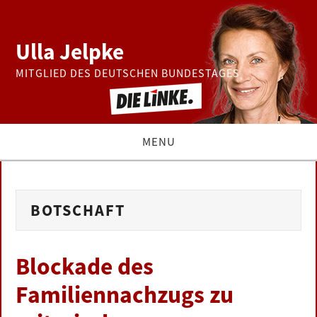
Ulla Jelpke
MITGLIED DES DEUTSCHEN BUNDESTAGES
MENU
THEMEN
BOTSCHAFT
BUNDESTAG
PRESSE
Blockade des
Familiennachzugs zu
ZUR PERSON