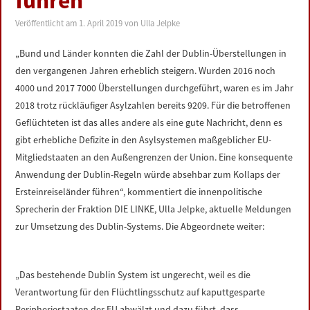
führen
LINKS
Veröffentlicht am
1. April 2019
von
Ulla Jelpke
DATENSCHUTZERKLÄRUNG
„Bund und Länder konnten die Zahl der Dublin-Überstellungen in
den vergangenen Jahren erheblich steigern. Wurden 2016 noch
IMPRESSUM
4000 und 2017 7000 Überstellungen durchgeführt, waren es im Jahr
2018 trotz rückläufiger Asylzahlen bereits 9209. Für die betroffenen
Geflüchteten ist das alles andere als eine gute Nachricht, denn es
gibt erhebliche Defizite in den Asylsystemen maßgeblicher EU-
Mitgliedstaaten an den Außengrenzen der Union. Eine konsequente
Anwendung der Dublin-Regeln würde absehbar zum Kollaps der
Ersteinreiseländer führen“, kommentiert die innenpolitische
Sprecherin der Fraktion DIE LINKE, Ulla Jelpke, aktuelle Meldungen
zur Umsetzung des Dublin-Systems. Die Abgeordnete weiter:
„Das bestehende Dublin System ist ungerecht, weil es die
Verantwortung für den Flüchtlingsschutz auf kaputtgesparte
Peripheriestaaten der EU abwälzt und dazu führt, dass