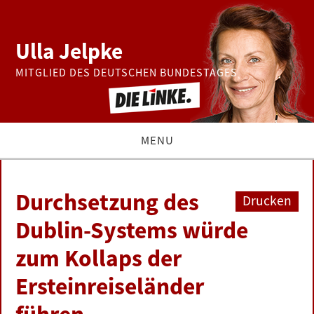
Ulla Jelpke
MITGLIED DES DEUTSCHEN BUNDESTAGES
MENU
THEMEN
Durchsetzung des
Drucken
BUNDESTAG
Dublin-Systems würde
zum Kollaps der
PRESSE
Ersteinreiseländer
ZUR PERSON