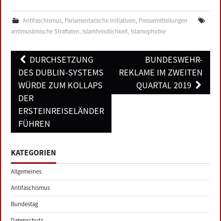
Antifaschismus
,
Parlamentarische Initiativen
,
Pressemitteilungen
antimuslimische Straftaten
,
Islamfeindlichkeit
,
Islamophobie
Post
DURCHSETZUNG
BUNDESWEHR-
navigation
DES DUBLIN-SYSTEMS
REKLAME IM ZWEITEN
WÜRDE ZUM KOLLAPS
QUARTAL 2019
DER
ERSTEINREISELÄNDER
FÜHREN
KATEGORIEN
Allgemeines
Antifaschismus
Bundestag
Datenschutz