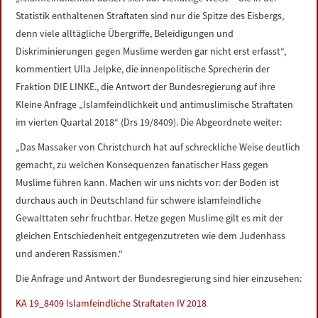
LINKS
Statistik enthaltenen Straftaten sind nur die Spitze des Eisbergs,
denn viele alltägliche Übergriffe, Beleidigungen und
DATENSCHUTZERKLÄRUNG
Diskriminierungen gegen Muslime werden gar nicht erst erfasst“,
kommentiert Ulla Jelpke, die innenpolitische Sprecherin der
Fraktion DIE LINKE., die Antwort der Bundesregierung auf ihre
IMPRESSUM
Kleine Anfrage „Islamfeindlichkeit und antimuslimische Straftaten
im vierten Quartal 2018“ (Drs 19/8409). Die Abgeordnete weiter:
„Das Massaker von Christchurch hat auf schreckliche Weise deutlich
gemacht, zu welchen Konsequenzen fanatischer Hass gegen
Muslime führen kann. Machen wir uns nichts vor: der Boden ist
durchaus auch in Deutschland für schwere islamfeindliche
Gewalttaten sehr fruchtbar. Hetze gegen Muslime gilt es mit der
gleichen Entschiedenheit entgegenzutreten wie dem Judenhass
und anderen Rassismen.“
Die Anfrage und Antwort der Bundesregierung sind hier einzusehen:
KA 19_8409 Islamfeindliche Straftaten IV 2018