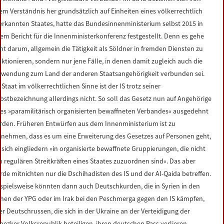
rem Verständnis her grundsätzlich auf Einheiten eines völkerrechtlich
erkannten Staates, hatte das Bundesinnenministerium selbst 2015 in
nem Bericht für die Innenministerkonferenz festgestellt. Denn es gehe
cht darum, allgemein die Tätigkeit als Söldner in fremden Diensten zu
nktionieren, sondern nur jene Fälle, in denen damit zugleich auch die
nwendung zum Land der anderen Staatsangehörigkeit verbunden sei.
 Staat im völkerrechtlichen Sinne ist der IS trotz seiner
lbstbezeichnung allerdings nicht. So soll das Gesetz nun auf Angehörige
nes »paramilitärisch organisierten bewaffneten Verbandes« ausgedehnt
rden. Früheren Entwürfen aus dem Innenministerium ist zu
tnehmen, dass es um eine Erweiterung des Gesetzes auf Personen geht,
e sich eingliedern »in organisierte bewaffnete Gruppierungen, die nicht
n regulären Streitkräften eines Staates zuzuordnen sind«. Das aber
rde mitnichten nur die Dschihadisten des IS und der Al-Qaida betreffen.
ispielsweise könnten dann auch Deutschkurden, die in Syrien in den
ihen der YPG oder im Irak bei den Peschmerga gegen den IS kämpfen,
er Deutschrussen, die sich in der Ukraine an der Verteidigung der
nezker Volksrepublik beteiligen, ihren deutschen Pass verlieren.