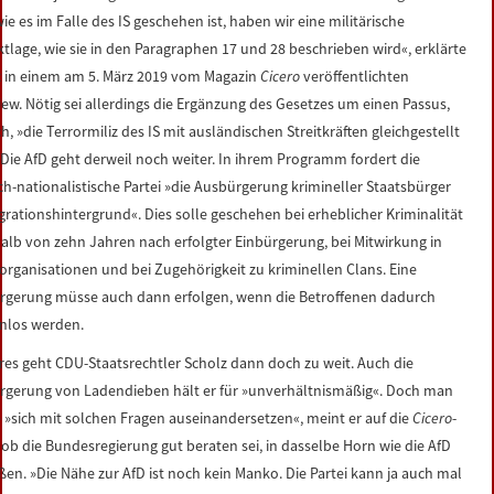
wie es im Falle des IS geschehen ist, haben wir eine militärische
ktlage, wie sie in den Paragraphen 17 und 28 beschrieben wird«, erklärte
z in einem am 5. März 2019 vom Magazin
Cicero
veröffentlichten
iew. Nötig sei allerdings die Ergänzung des Gesetzes um einen Passus,
, »die Terrormiliz des IS mit ausländischen Streitkräften gleichgestellt
 Die AfD geht derweil noch weiter. In ihrem Programm fordert die
ch-nationalistische Partei »die Ausbürgerung krimineller Staatsbürger
grationshintergrund«. Dies solle geschehen bei erheblicher Kriminalität
alb von zehn Jahren nach erfolgter Einbürgerung, bei Mitwirkung in
organisationen und bei Zugehörigkeit zu kriminellen Clans. Eine
rgerung müsse auch dann erfolgen, wenn die Betroffenen dadurch
enlos werden.
res geht CDU-Staatsrechtler Scholz dann doch zu weit. Auch die
rgerung von Ladendieben hält er für »unverhältnismäßig«. Doch man
»sich mit solchen Fragen auseinandersetzen«, meint er auf die
Cicero
-
 ob die Bundesregierung gut beraten sei, in dasselbe Horn wie die AfD
ßen. »Die Nähe zur AfD ist noch kein Manko. Die Partei kann ja auch mal