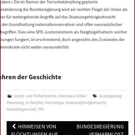
 haben.« Die im Namen der Terrorbekämpfung geplante
zesänderung der Bundesregierung wird am rechten Flügel der Union als
ner für weitergehende Angriffe auf das Staatsangehörigkeitsrecht
 der Grundhaltung nationalkonservativer und offen neonazistischer
 begriffen. Dass eine SPD-Justizministerin als Steigbügelhalterin solcher
bungen fungiert, ist erschreckend, doch angesichts des Zustandes der
demokratie nicht weiter verwunderlich.
ehren der Geschichte
tikel 16 des Grundgesetzes ist unmissverständlich: »Die deutsche
aatsangehörigkeit darf nicht entzogen werden.« Der Entzug des Passes
Grund- und Freiheitsrechte
,
Interviews/ Artikel
Ausbürgerung;
rfe nie wieder als Instrument der Bestrafung missbraucht werden. Diese
Passentzug
,
IS-Kämpfer
,
Peschmerga
,
Staatsangehörigkeitsrecht
,
Staatsbürgerschaft
,
YPG
xime galt den Müttern und Vätern des Grundgesetzes 1948 als Lehre
s den Erfahrungen der Nazizeit. Ein von der Entziehung der
Post
aatsbürgerschaft zu unterscheidender Verlust derselbigen dürfe nur auf
HINWEISEN VON
BUNDESREGIERUNG
navigation
und eines Gesetzes und gegen den Willen des Betroffenen nur dann
FLÜCHTLINGEN AUF
VERHARMLOST