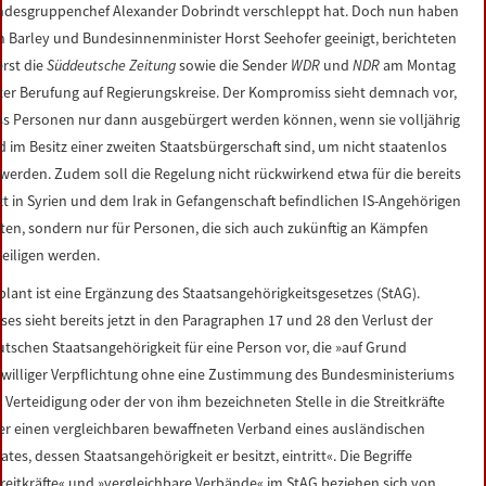
ndesgruppenchef Alexander Dobrindt verschleppt hat. Doch nun haben
ch Barley und Bundesinnenminister Horst Seehofer geeinigt, berichteten
erst die
Süddeutsche Zeitung
sowie die Sender
WDR
und
NDR
am Montag
ter Berufung auf Regierungskreise. Der Kompromiss sieht demnach vor,
ss Personen nur dann ausgebürgert werden können, wenn sie volljährig
d im Besitz einer zweiten Staatsbürgerschaft sind, um nicht staatenlos
 werden. Zudem soll die Regelung nicht rückwirkend etwa für die bereits
tzt in Syrien und dem Irak in Gefangenschaft befindlichen IS-Angehörigen
lten, sondern nur für Personen, die sich auch zukünftig an Kämpfen
teiligen werden.
plant ist eine Ergänzung des Staatsangehörigkeitsgesetzes (StAG).
eses sieht bereits jetzt in den Paragraphen 17 und 28 den Verlust der
utschen Staatsangehörigkeit für eine Person vor, die »auf Grund
eiwilliger Verpflichtung ohne eine Zustimmung des Bundesministeriums
 Verteidigung oder der von ihm bezeichneten Stelle in die Streitkräfte
er einen vergleichbaren bewaffneten Verband eines ausländischen
ates, dessen Staatsangehörigkeit er besitzt, eintritt«. Die Begriffe
treitkräfte« und »vergleichbare Verbände« im StAG beziehen sich von