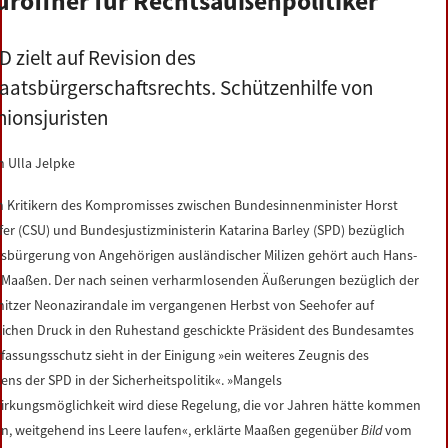
üröffner für Rechtsaußenpolitiker
D zielt auf Revision des
taatsbürgerschaftsrechts. Schützenhilfe von
nionsjuristen
n Ulla Jelpke
n Kritikern des Kompromisses zwischen Bundesinnenminister Horst
er (CSU) und Bundesjustizministerin Katarina Barley (SPD) bezüglich
usbürgerung von Angehörigen ausländischer Milizen gehört auch Hans-
 Maaßen. Der nach seinen verharmlosenden Äußerungen bezüglich der
itzer Neonazirandale im vergangenen Herbst von Seehofer auf
tlichen Druck in den Ruhestand geschickte Präsident des Bundesamtes
rfassungsschutz sieht in der Einigung »ein weiteres Zeugnis des
ens der SPD in der Sicherheitspolitik«. »Mangels
irkungsmöglichkeit wird diese Regelung, die vor Jahren hätte kommen
n, weitgehend ins Leere laufen«, erklärte Maaßen gegenüber
Bild
vom