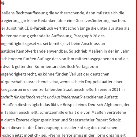
ag.
Maaßens Rechtsauffassung die vorherrschende, dann müsste sich die
sregierung gar keine Gedanken über eine Gesetzesänderung machen.
er Jurist mit CDU-Parteibuch vertritt schon lange die unter Juristen als
rheitenmeinung gehandelte Auffassung, Paragraph 28 des
angehörigkeitsgesetzes sei bereits jetzt beim Anschluss an
staatliche Kampfverbände anwendbar. So schrieb Maaßen in der im Jahr
erschienenen fünften Auflage des von ihm mitherausgegebenen und als
ardwerk geltenden Kommentars des Beck-Verlags zum
angehörigkeitsrecht, es könne für den Verlust der deutschen
bürgerschaft »ausreichend sein«, wenn sich ein Doppelstaatler einer
kriegspartei in einem zerfallenden Staat anschließe. In einem 2011 in
itschrift für Ausländerrecht und Ausländerpolitik
erschienen Aufsatz
 Maaßen diesbezüglich das fiktive Beispiel eines Deutsch-Afghanen, der
en Taliban anschließt. Schützenhilfe erhält die von Maaßen vertretene
on durch Exverteidigungsminister und Staatsrechtler Rupert Scholz
 Auch dieser ist der Überzeugung, dass der Entzug des deutschen
 »schon jetzt möglich« sei. »Wenn Terrorismus in der Form organisiert