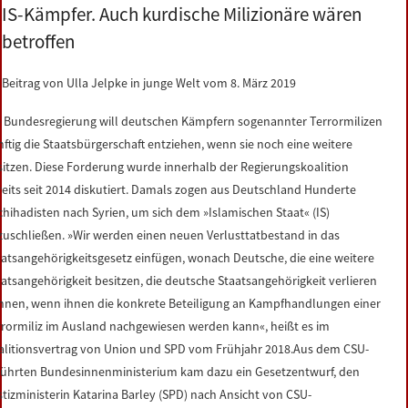
IS-Kämpfer. Auch kurdische Milizionäre wären
LINKS
betroffen
DATENSCHUTZERKLÄRUNG
Beitrag von Ulla Jelpke in junge Welt vom 8. März 2019
IMPRESSUM
e Bundesregierung will deutschen Kämpfern sogenannter Terrormilizen
nftig die Staatsbürgerschaft entziehen, wenn sie noch eine weitere
sitzen. Diese Forderung wurde innerhalb der Regierungskoalition
reits seit 2014 diskutiert. Damals zogen aus Deutschland Hunderte
chihadisten nach Syrien, um sich dem »Islamischen Staat« (IS)
zuschließen. »Wir werden einen neuen Verlusttatbestand in das
aatsangehörigkeitsgesetz einfügen, wonach Deutsche, die eine weitere
aatsangehörigkeit besitzen, die deutsche Staatsangehörigkeit verlieren
nnen, wenn ihnen die konkrete Beteiligung an Kampfhandlungen einer
rrormiliz im Ausland nachgewiesen werden kann«, heißt es im
alitionsvertrag von Union und SPD vom Frühjahr 2018.Aus dem CSU-
führten Bundesinnenministerium kam dazu ein Gesetzentwurf, den
stizministerin Katarina Barley (SPD) nach Ansicht von CSU-