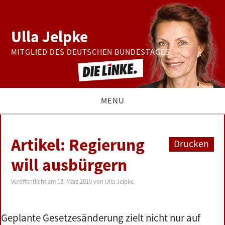
Ulla Jelpke
MITGLIED DES DEUTSCHEN BUNDESTAGES
MENU
THEMEN
Artikel: Regierung
Drucken
BUNDESTAG
will ausbürgern
PRESSE
Veröffentlicht am
12. März 2019
von
Ulla Jelpke
ZUR PERSON
Geplante Gesetzesänderung zielt nicht nur auf