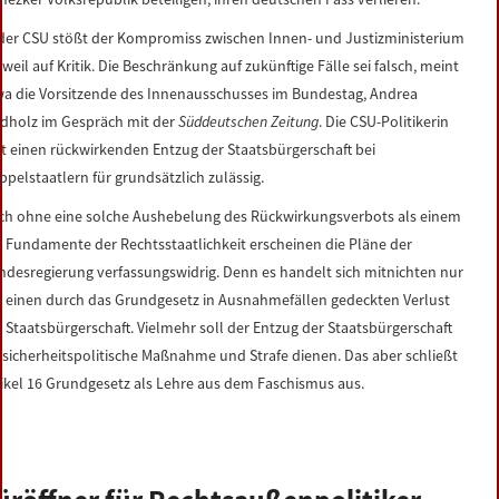
 der CSU stößt der Kompromiss zwischen Innen- und Justizministerium
weil auf Kritik. Die Beschränkung auf zukünftige Fälle sei falsch, meint
wa die Vorsitzende des Innenausschusses im Bundestag, Andrea
ndholz im Gespräch mit der
Süddeutschen Zeitung
. Die CSU-Politikerin
lt einen rückwirkenden Entzug der Staatsbürgerschaft bei
ppelstaatlern für grundsätzlich zulässig.
ch ohne eine solche Aushebelung des Rückwirkungsverbots als einem
r Fundamente der Rechtsstaatlichkeit erscheinen die Pläne der
ndesregierung verfassungswidrig. Denn es handelt sich mitnichten nur
 einen durch das Grundgesetz in Ausnahmefällen gedeckten Verlust
r Staatsbürgerschaft. Vielmehr soll der Entzug der Staatsbürgerschaft
s sicherheitspolitische Maßnahme und Strafe dienen. Das aber schließt
tikel 16 Grundgesetz als Lehre aus dem Faschismus aus.