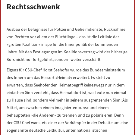
Rechtsschwenk
LINKS
DATENSCHUTZERKLÄRUNG
Ausbau der Befugnisse für Polizei und Geheimdienste, Rücknahme
von Rechten vor allem der Flüchtlinge – das ist die Leitlinie der
IMPRESSUM
»großen Koalition« in spe für die Innenpolitik der kommenden
Jahre. Mit den Festlegungen im Koalitionsvertrag wird der bisherige
Kurs nicht nur fortgeführt, sondern weiter verschärft.
Eigens für CSU-Chef Horst Seehofer wurde das Bundesministerium
des Innern um das Ressort »Heimat« erweitert. Es steht zu
erwarten, dass Seehofer den Heimatbegriff keineswegs nur in dem
einfachen Sinn versteht, dass Heimat dort ist, wo Leute nun einmal
zu Hause sind, sondern vielmehr in seinem ausgrenzenden Sinn: Als
Mittel, um zwischen einem imaginierten »uns« und einem
behaupteten »die Anderen« zu trennen und zu polarisieren. Denn
der CSU-Chef war stets einer der Vorkämpfer in der Debatte um eine
sogenannte deutsche Leitkultur, unter nationalistischen