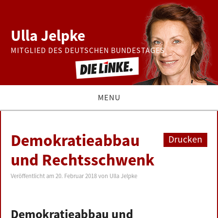
Ulla Jelpke
MITGLIED DES DEUTSCHEN BUNDESTAGES
MENU
THEMEN
Demokratieabbau
Drucken
BUNDESTAG
und Rechtsschwenk
PRESSE
Veröffentlicht am
20. Februar 2018
von
Ulla Jelpke
ZUR PERSON
Demokratieabbau und