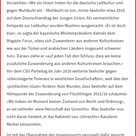
Vorzeichen: »Wir als Union treten für die deutsche Leitkultur und
gegen Multikulti ein – Multikulti ist tot«, tönte Seehofer etwa 2010
auf dem Deutschlandtag der Jungen Union. Als vermeintlicher
Antipode zur Leitkultur wurden Muslime ausgemacht: »Es ist doch
klar«, so sagte der bayerische Ministerpräsident damals dem
Magazin
Focus
, »dass sich Zuwanderer aus anderen Kulturkreisen
wie aus der Türkei und arabischen Ländern insgesamt schwerer
tun«. Daraus ziehe er »auf jeden Fall den Schluss, dass wir keine
zusätzliche Zuwanderung aus anderen Kulturkreisen brauchen.«
Vor dem CSU-Parteitag im Jahr 2016 wetterte Seehofer gegen
»übersteigerte Toleranz in westlichen Gesellschaften«, weil dies den
»politischen Islam« fördere. Kein Wunder, dass Seehofer auf dem
Höhepunkt der Zuwanderung von Flüchtlingen 2015/16 schäumte:
»Wir haben im Moment keinen Zustand von Recht und Ordnung«,
es sei vielmehr »eine Herrschaft des Unrechts«. Was Seehofer nun
nicht daran hindert, in das Kabinett von »Unrechts«-Kanzlerin
Merkel einzutreten.
Ist mit der Übernahme des Innenressorts personell dafür gesorgt,