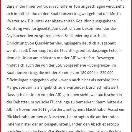
dass in der Innenpolitik ein schärferer Ton angeschlagen wird, zieht
sich inhaltlich durch den Koalitionsvertrag weitgehend das Motto
»Weiter so«. Die unter der abgewählten Koalition ausgegebene
Richtung wird fortgesetzt. Am deutlichsten bekommen das die
Asylsuchenden zu spüren, deren Schikanierung durch die
Einrichtung von Quasi-Internierungslagern deutlich ausgebaut
werden soll. Überhaupt ist die Flüchtlingspolitik dasjenige Feld, in
dem die Union am stärksten mit der AfD wetteifert. Deswegen
findet sich auch die von der CSU vorgesehene »Obergrenze« im
Koalitionsvertrag, die mit der Spanne von 180.000 bis 220.000
Flüchtlingen angegeben wird – wenn auch nicht als verbindliche
Marge, sondern als angeblich zu erwartender Durchschnittswert.
Dass sich die Union von der AfD getrieben sieht, war auch schon in
der Debatte um syrische Flüchtlinge zu bemerken: Kaum hatte die
AfD im November 2017 gefordert, mit Syriens Machthaber Assad ein
Rückkehrabkommen aufzusetzen, beantragten die amtierenden
Innenminister der unionsgeführten Länder, den Abschiebestopp
nach Syrien zu lockern. Was Rechtspopulisten und extrem Rechte