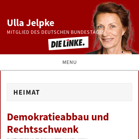
Ulla Jelpke
MITGLIED DES DEUTSCHEN BUNDESTAGES
MENU
THEMEN
HEIMAT
BUNDESTAG
PRESSE
Demokratieabbau und
Rechtsschwenk
ZUR PERSON