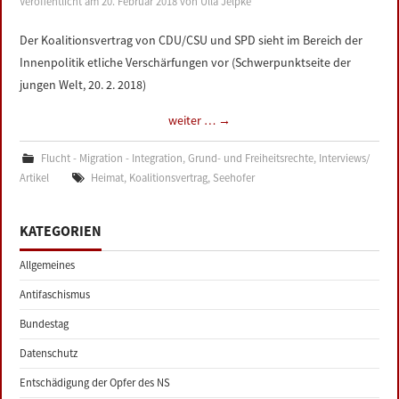
Veröffentlicht am
20. Februar 2018
von
Ulla Jelpke
LINKS
Der Koalitionsvertrag von CDU/CSU und SPD sieht im Bereich der
Innenpolitik etliche Verschärfungen vor (Schwerpunktseite der
DATENSCHUTZERKLÄRUNG
jungen Welt, 20. 2. 2018)
IMPRESSUM
weiter …
→
Flucht - Migration - Integration
,
Grund- und Freiheitsrechte
,
Interviews/
Artikel
Heimat
,
Koalitionsvertrag
,
Seehofer
KATEGORIEN
Allgemeines
Antifaschismus
Bundestag
Datenschutz
Entschädigung der Opfer des NS