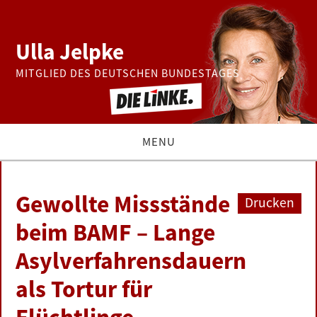
Ulla Jelpke
MITGLIED DES DEUTSCHEN BUNDESTAGES
MENU
THEMEN
Gewollte Missstände
Drucken
BUNDESTAG
beim BAMF – Lange
Asylverfahrensdauern
PRESSE
als Tortur für
ZUR PERSON