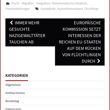
Flucht - Migration - Integration
,
Parlamentarische Initiativen
,
Pressemitteilungen
Asylstatistik
,
Asylverfahrensdauer
,
Flüchtlinge
Post
IMMER MEHR
EUROPÄISCHE
navigation
GESUCHTE
KOMMISSION SETZT
NAZIGEWALTTÄTER
INTERESSEN DER
TAUCHEN AB
REICHEN EU-STAATEN
AUF DEM RÜCKEN
VON FLÜCHTLINGEN
DURCH
KATEGORIEN
Allgemeines
Antifaschismus
Bundestag
Datenschutz