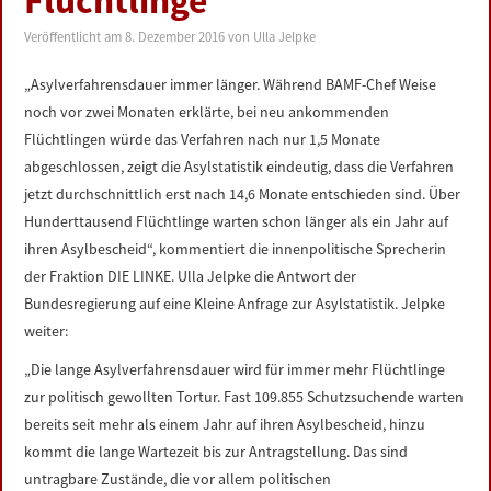
Flüchtlinge
LINKS
Veröffentlicht am
8. Dezember 2016
von
Ulla Jelpke
DATENSCHUTZERKLÄRUNG
„Asylverfahrensdauer immer länger. Während BAMF-Chef Weise
noch vor zwei Monaten erklärte, bei neu ankommenden
IMPRESSUM
Flüchtlingen würde das Verfahren nach nur 1,5 Monate
abgeschlossen, zeigt die Asylstatistik eindeutig, dass die Verfahren
jetzt durchschnittlich erst nach 14,6 Monate entschieden sind. Über
Hunderttausend Flüchtlinge warten schon länger als ein Jahr auf
ihren Asylbescheid“, kommentiert die innenpolitische Sprecherin
der Fraktion DIE LINKE. Ulla Jelpke die Antwort der
Bundesregierung auf eine Kleine Anfrage zur Asylstatistik. Jelpke
weiter:
„Die lange Asylverfahrensdauer wird für immer mehr Flüchtlinge
zur politisch gewollten Tortur. Fast 109.855 Schutzsuchende warten
bereits seit mehr als einem Jahr auf ihren Asylbescheid, hinzu
kommt die lange Wartezeit bis zur Antragstellung. Das sind
untragbare Zustände, die vor allem politischen