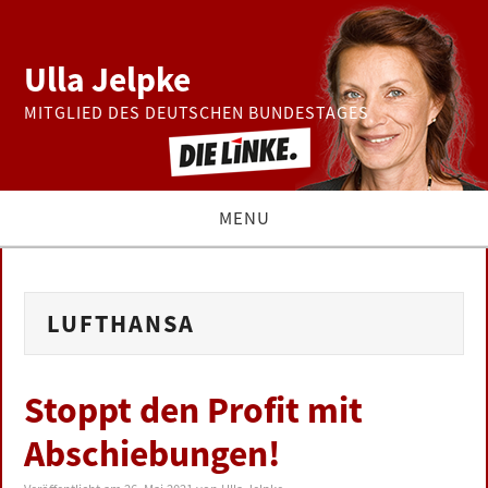
Ulla Jelpke
MITGLIED DES DEUTSCHEN BUNDESTAGES
MENU
THEMEN
LUFTHANSA
BUNDESTAG
PRESSE
Stoppt den Profit mit
Abschiebungen!
ZUR PERSON