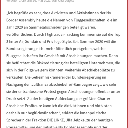
Veröffentlicht am
26. Mai 2021
von
Ulla Jelpke
LINKS
„Ich begrüße es sehr, dass Aktivisten und Aktivistinnen der No
Border Assembly heute die Namen von Fluggesellschaften, die im
DATENSCHUTZERKLÄRUNG
Jahr 2020 an Sammelabschiebungen beteiligt waren,
veröffentlichen. Durch Flightradar-Tracking kommen sie auf die Top
IMPRESSUM
3 Enter Air, Sundair und Privilege Style. Seit Sommer 2020 will die
Bundesregierung nicht mehr öffentlich preisgeben, welche
Fluggesellschaften ihr Geschäft mit Abschiebungen machen. Denn
sie befürchtet die Diskreditierung der beteiligten Unternehmen, die
sich in der Folge weigern könnten, weiterhin Abschiebeplätze zu
verkaufen. Die Geheimniskrämerei der Bundesregierung im
Nachgang der ‚Lufthansa abschiebefrei‘-Kampagne zeigt, wie sehr
sie der entschlossene Protest gegen Abschiebungen offenbar unter
Druck setzt. Zu der heutigen Aufdeckung der größten Charter-
Abschiebe-Profiteure kann ich die Aktivistinnen und Aktivisten
deshalb nur beglückwünschen“, erklärt die innenpolitische
Sprecherin der Fraktion DIE LINKE, Ulla Jelpke, zu der heutigen
Pressemitteilung der Initiative No Border Assembly und der