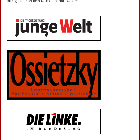
Ruhrgebiet darf kein NATO-Standort werden