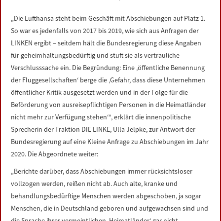
LINKS
„Die Lufthansa steht beim Geschäft mit Abschiebungen auf Platz 1.
So war es jedenfalls von 2017 bis 2019, wie sich aus Anfragen der
DATENSCHUTZERKLÄRUNG
LINKEN ergibt – seitdem hält die Bundesregierung diese Angaben
für geheimhaltungsbedürftig und stuft sie als vertrauliche
IMPRESSUM
Verschlusssache ein. Die Begründung: Eine ‚öffentliche Benennung
der Fluggesellschaften‘ berge die ‚Gefahr, dass diese Unternehmen
öffentlicher Kritik ausgesetzt werden und in der Folge für die
Beförderung von ausreisepflichtigen Personen in die Heimatländer
nicht mehr zur Verfügung stehen‘“, erklärt die innenpolitische
Sprecherin der Fraktion DIE LINKE, Ulla Jelpke, zur Antwort der
Bundesregierung auf eine Kleine Anfrage zu Abschiebungen im Jahr
2020. Die Abgeordnete weiter:
„Berichte darüber, dass Abschiebungen immer rücksichtsloser
vollzogen werden, reißen nicht ab. Auch alte, kranke und
behandlungsbedürftige Menschen werden abgeschoben, ja sogar
Menschen, die in Deutschland geboren und aufgewachsen sind und
die Sprache ihrer vermeintlichen ‚Heimatländer‘ gar nicht