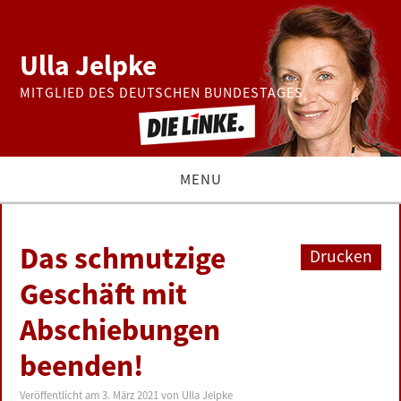
Ulla Jelpke
MITGLIED DES DEUTSCHEN BUNDESTAGES
MENU
THEMEN
Das schmutzige
Drucken
BUNDESTAG
Geschäft mit
Abschiebungen
PRESSE
beenden!
ZUR PERSON
Veröffentlicht am
3. März 2021
von
Ulla Jelpke