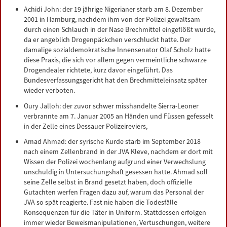
Achidi John: der 19 jährige Nigerianer starb am 8. Dezember
2001 in Hamburg, nachdem ihm von der Polizei gewaltsam
durch einen Schlauch in der Nase Brechmittel eingeflößt wurde,
da er angeblich Drogenpäckchen verschluckt hatte. Der
damalige sozialdemokratische Innensenator Olaf Scholz hatte
diese Praxis, die sich vor allem gegen vermeintliche schwarze
Drogendealer richtete, kurz davor eingeführt. Das
Bundesverfassungsgericht hat den Brechmitteleinsatz später
wieder verboten.
Oury Jalloh: der zuvor schwer misshandelte Sierra-Leoner
verbrannte am 7. Januar 2005 an Händen und Füssen gefesselt
in der Zelle eines Dessauer Polizeireviers,
Amad Ahmad: der syrische Kurde starb im September 2018
nach einem Zellenbrand in der JVA Kleve, nachdem er dort mit
Wissen der Polizei wochenlang aufgrund einer Verwechslung
unschuldig in Untersuchungshaft gesessen hatte. Ahmad soll
seine Zelle selbst in Brand gesetzt haben, doch offizielle
Gutachten werfen Fragen dazu auf, warum das Personal der
JVA so spät reagierte. Fast nie haben die Todesfälle
Konsequenzen für die Täter in Uniform. Stattdessen erfolgen
immer wieder Beweismanipulationen, Vertuschungen, weitere