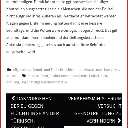
auszuhändigen. Damit könnten sie ggf. nachweisen, häufiger
Kontrollen ausgesetzt zu sein als Menschen, die von der Polizei
nicht aufgrund ihres Äußeren als „verdächtig“ betrachtet werden.
Klagen gegen Diskriminierung hätten damit eine bessere
Grundlage, und die Polizei wäre womöglich abgeschreckt. Das gilt
aber nur dann, wenn flankierend der Geltungsbereich des
Antidiskriminierungsgesetzes auch auf staatliche Behörden
ausgeweitet wird.
Allgemeines
,
Grund- und Freiheitsrechte
,
Internationalismus
,
Interviews/
Artikel
George Floyd
,
institutioneller Rassismus
,
Polizei
,
racial
profiling
,
Unabhängige Beschwerdestelle
Post
DAS VORGEHEN
VERKEHRSMINISTERIUM
navigation
DER EU GEGEN
VERSUCHT
FLÜCHTLINGE AN DER
SEENOTRETTUNG ZU
TÜRKISCH-
VERHINDERN