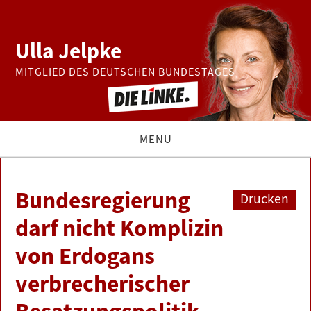
Ulla Jelpke
MITGLIED DES DEUTSCHEN BUNDESTAGES
MENU
THEMEN
Bundesregierung
Drucken
BUNDESTAG
darf nicht Komplizin
von Erdogans
PRESSE
verbrecherischer
ZUR PERSON