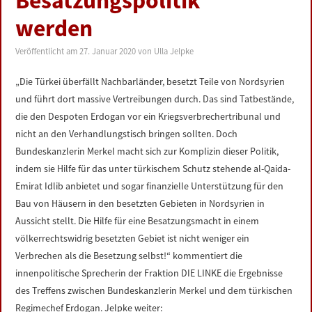
Besatzungspolitik
LINKS
werden
DATENSCHUTZERKLÄRUNG
Veröffentlicht am
27. Januar 2020
von
Ulla Jelpke
„Die Türkei überfällt Nachbarländer, besetzt Teile von Nordsyrien
IMPRESSUM
und führt dort massive Vertreibungen durch. Das sind Tatbestände,
die den Despoten Erdogan vor ein Kriegsverbrechertribunal und
nicht an den Verhandlungstisch bringen sollten. Doch
Bundeskanzlerin Merkel macht sich zur Komplizin dieser Politik,
indem sie Hilfe für das unter türkischem Schutz stehende al-Qaida-
Emirat Idlib anbietet und sogar finanzielle Unterstützung für den
Bau von Häusern in den besetzten Gebieten in Nordsyrien in
Aussicht stellt. Die Hilfe für eine Besatzungsmacht in einem
völkerrechtswidrig besetzten Gebiet ist nicht weniger ein
Verbrechen als die Besetzung selbst!“ kommentiert die
innenpolitische Sprecherin der Fraktion DIE LINKE die Ergebnisse
des Treffens zwischen Bundeskanzlerin Merkel und dem türkischen
Regimechef Erdogan. Jelpke weiter: