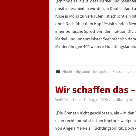
„Ich finde es ja gut, dass Merkel und Seehofe
positiv beschieden wurden, in Deutschland 
Krise in Moria zu verkaufen, ist schlicht ein
ohne Dach über dem Kopf festsitzenden Mensc
innenpolitische Sprecherin der Fraktion DI
Merkel und Innenminister Seehofer sich dara
Minderjährigen 400 weitere Flüchtlingsfamil
Flucht - Migration - Integration
,
Pressemitteilu
Wir schaffen das –
Veröffentlicht am
31. August 2020
von
Ulla Jelpke
„Die Grenzen nicht geschlossen, ein – in den
einer rechtspopulistischen Rhetorik weitge
von Angela Merkels Flüchtlingspolitik. Doch