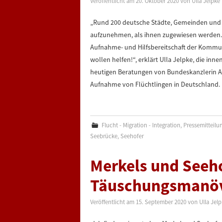
Veröffentlicht am
20. Oktober 2020
von
Ulla Jelpke
„Rund 200 deutsche Städte, Gemeinden und L
aufzunehmen, als ihnen zugewiesen werden. 
Aufnahme- und Hilfsbereitschaft der Kommu
wollen helfen!“, erklärt Ulla Jelpke, die inn
heutigen Beratungen von Bundeskanzlerin A
Aufnahme von Flüchtlingen in Deutschland. 
Flucht - Migration - Integration
,
Pressemitteilu
Seebrücke
,
Seehofer
Merkels und Seeho
Täuschungsmanö
Veröffentlicht am
15. September 2020
von
Ulla Jel