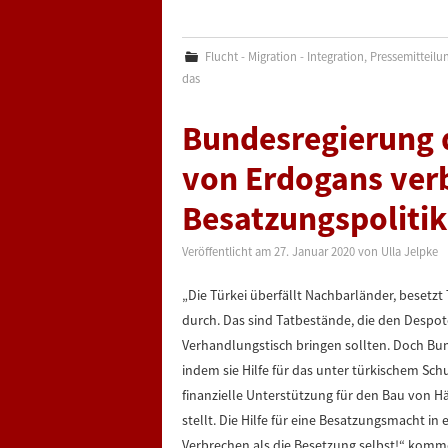
Flucht - Migration - Integration
,
Pressemitteilu
das
Bundesregierung d
von Erdogans ver
Besatzungspoliti
Veröffentlicht am
27. Januar 2020
von
Ulla Jelpke
„Die Türkei überfällt Nachbarländer, besetzt
durch. Das sind Tatbestände, die den Despot
Verhandlungstisch bringen sollten. Doch Bun
indem sie Hilfe für das unter türkischem Sch
finanzielle Unterstützung für den Bau von H
stellt. Die Hilfe für eine Besatzungsmacht in
Verbrechen als die Besetzung selbst!“ komme