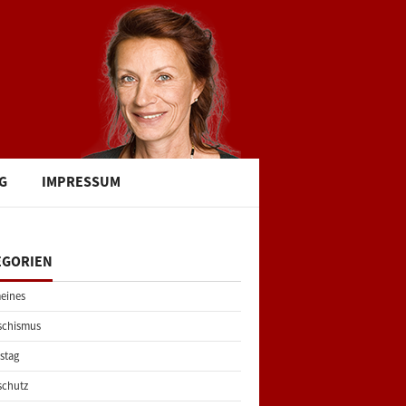
G
IMPRESSUM
EGORIEN
eines
schismus
stag
schutz