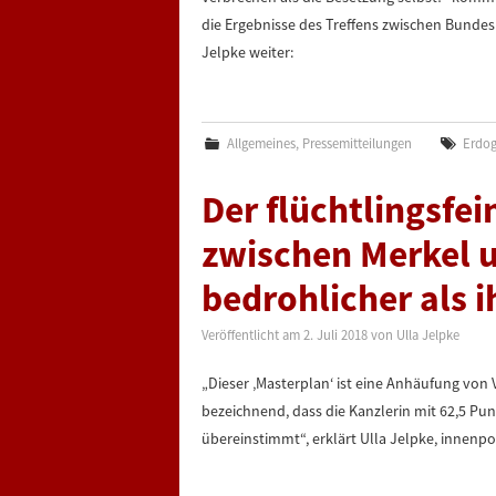
die Ergebnisse des Treffens zwischen Bunde
Jelpke weiter:
Allgemeines
,
Pressemitteilungen
Erdo
Der flüchtlingsfe
zwischen Merkel u
bedrohlicher als i
Veröffentlicht am
2. Juli 2018
von
Ulla Jelpke
„Dieser ‚Masterplan‘ ist eine Anhäufung von
bezeichnend, dass die Kanzlerin mit 62,5 
übereinstimmt“, erklärt Ulla Jelpke, innenpoli