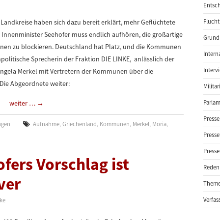
Entsch
andkreise haben sich dazu bereit erklärt, mehr Geflüchtete
Flucht
Innenminister Seehofer muss endlich aufhören, die großartige
Grund-
nen zu blockieren. Deutschland hat Platz, und die Kommunen
Intern
enpolitische Sprecherin der Fraktion DIE LINKE, anlässlich der
Interv
ngela Merkel mit Vertretern der Kommunen über die
Die Abgeordnete weiter:
Milita
weiter …
→
Parlam
Presse
ngen
Aufnahme
,
Griechenland
,
Kommunen
,
Merkel
,
Moria
,
Presse
Presse
fers Vorschlag ist
Reden
ver
Them
Verfas
pke