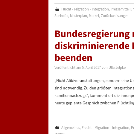
Flucht - Migration - Integration
,
Pressemitteilu
Seehofer
,
Masterplan
,
Merkel
,
Zurückweisungen
Bundesregierung
diskriminierende 
beenden
Veröffentlicht am
5. April 2017
von
Ulla Jelpke
„Nicht Alibiveranstaltungen, sondern eine U
sind notwendig. Zu den größten Integration
Familiennachzugs“, kommentiert die innenpoli
heute geplante Gespräch zwischen Flüchtling
Allgemeines
,
Flucht - Migration - Integration
,
P