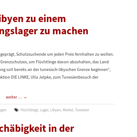
ibyen zu einem
ungslager zu machen
 geprägt, Schutzsuchende um jeden Preis fernhalten zu wollen.
n Grenzschutzes, um Flüchtlinge davon abzuhalten, das Land
ng soll bereits an der tunesisch-libyschen Grenze beginnen“,
raktion DIE LINKE, Ulla Jelpke, zum Tunesienbesuch der
weiter …
→
ngen
Flüchtlinge
,
Lager
,
Libyen
,
Merkel
,
Tunesien
häbigkeit in der