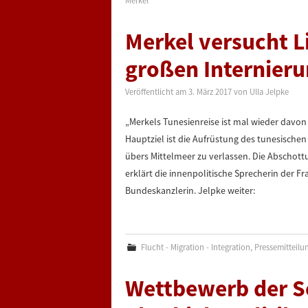
Merkel
Merkel versucht L
großen Internier
Veröffentlicht am
3. März 2017
von
Ulla Jelpke
„Merkels Tunesienreise ist mal wieder davon
Hauptziel ist die Aufrüstung des tunesische
übers Mittelmeer zu verlassen. Die Abschottu
erklärt die innenpolitische Sprecherin der F
Bundeskanzlerin. Jelpke weiter:
Flucht - Migration - Integration
,
Pressemitteilu
Wettbewerb der Sc