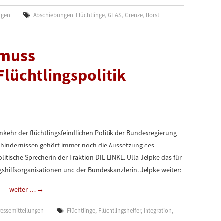
ngen
Abschiebungen
,
Flüchtlinge
,
GEAS
,
Grenze
,
Horst
 muss
Flüchtlingspolitik
mkehr der flüchtlingsfeindlichen Politik der Bundesregierung
shindernissen gehört immer noch die Aussetzung des
tische Sprecherin der Fraktion DIE LINKE. Ulla Jelpke das für
shilfsorganisationen und der Bundeskanzlerin. Jelpke weiter:
weiter …
→
ressemitteilungen
Flüchtlinge
,
Flüchtlingshelfer
,
Integration
,