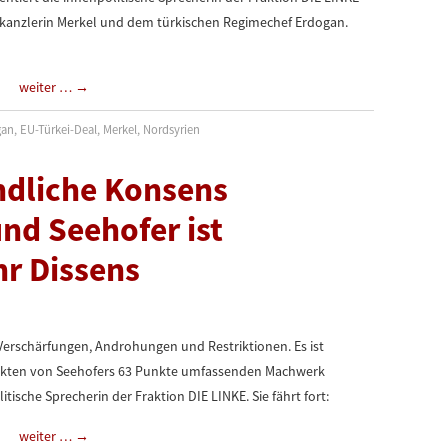
skanzlerin Merkel und dem türkischen Regimechef Erdogan.
weiter …
→
gan
,
EU-Türkei-Deal
,
Merkel
,
Nordsyrien
indliche Konsens
nd Seehofer ist
hr Dissens
 Verschärfungen, Androhungen und Restriktionen. Es ist
Punkten von Seehofers 63 Punkte umfassenden Machwerk
tische Sprecherin der Fraktion DIE LINKE. Sie fährt fort:
weiter …
→