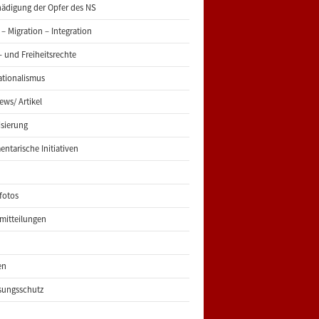
ädigung der Opfer des NS
 – Migration – Integration
 und Freiheitsrechte
ationalismus
iews/ Artikel
risierung
entarische Initiativen
fotos
mitteilungen
en
sungsschutz