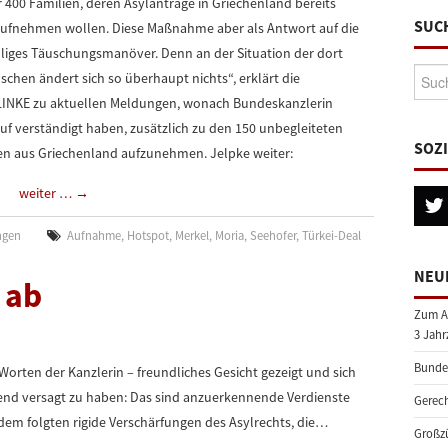
r 400 Familien, deren Asylanträge in Griechenland bereits
SUC
aufnehmen wollen. Diese Maßnahme aber als Antwort auf die
 billiges Täuschungsmanöver. Denn an der Situation der dort
Suche
hen ändert sich so überhaupt nichts“, erklärt die
E LINKE zu aktuellen Meldungen, wonach Bundeskanzlerin
uf verständigt haben, zusätzlich zu den 150 unbegleiteten
SOZ
ien aus Griechenland aufzunehmen. Jelpke weiter:
weiter …
→
ngen
Aufnahme
,
Hotspot
,
Merkel
,
Moria
,
Seehofer
,
Türkei-Deal
NEU
 ab
Zum A
3 Jahr
Bundes
 Worten der Kanzlerin – freundliches Gesicht gezeigt und sich
hend versagt zu haben: Das sind anzuerkennende Verdienste
Gerech
 dem folgten rigide Verschärfungen des Asylrechts, die…
Großzü