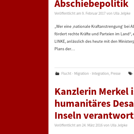
Abschiebepolitik
Veröffentlicht am
9. Februar 2017
von
Ulla Jelpke
„Wer eine ‚nationale Kraftanstrengung‘ bei 
fördert rechte Kräfte und Parteien im Land“, 
LINKE, anlässlich des heute mit den Ministe
Plans der…
Flucht - Migration - Integration
,
Presse
Kanzlerin Merkel 
humanitäres Desas
Inseln verantwor
Veröffentlicht am
24. März 2016
von
Ulla Jelpke