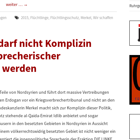
weiter …
→
Ruhrge
ngen
2015
,
Flüchtlinge
,
Flüchtlingsschutz
,
Merkel
,
Wir schaffen
arf nicht Komplizin
brecherischer
k werden
 Teile von Nordsyrien und führt dort massive Vertreibungen
en Erdogan vor ein Kriegsverbrechertribunal und nicht an den
deskanzlerin Merkel macht sich zur Komplizin dieser Politik,
utz stehende al-Qaida-Emirat Idlib anbietet und sogar
äusern in den besetzten Gebieten in Nordsyrien in Aussicht
 einem völkerrechtswidrig besetzten Gebiet ist nicht weniger ein
ntiert die innenpolitische Sprecherin der Fraktion DIE LINKE