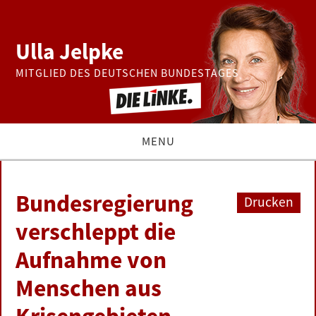
Ulla Jelpke
MITGLIED DES DEUTSCHEN BUNDESTAGES
MENU
THEMEN
Bundesregierung
Drucken
BUNDESTAG
verschleppt die
Aufnahme von
PRESSE
Menschen aus
ZUR PERSON