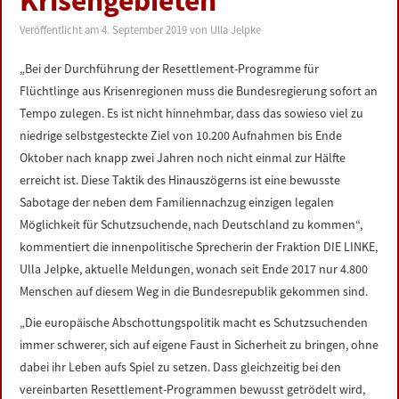
Krisengebieten
LINKS
Veröffentlicht am
4. September 2019
von
Ulla Jelpke
DATENSCHUTZERKLÄRUNG
„Bei der Durchführung der Resettlement-Programme für
Flüchtlinge aus Krisenregionen muss die Bundesregierung sofort an
IMPRESSUM
Tempo zulegen. Es ist nicht hinnehmbar, dass das sowieso viel zu
niedrige selbstgesteckte Ziel von 10.200 Aufnahmen bis Ende
Oktober nach knapp zwei Jahren noch nicht einmal zur Hälfte
erreicht ist. Diese Taktik des Hinauszögerns ist eine bewusste
Sabotage der neben dem Familiennachzug einzigen legalen
Möglichkeit für Schutzsuchende, nach Deutschland zu kommen“,
kommentiert die innenpolitische Sprecherin der Fraktion DIE LINKE,
Ulla Jelpke, aktuelle Meldungen, wonach seit Ende 2017 nur 4.800
Menschen auf diesem Weg in die Bundesrepublik gekommen sind.
„Die europäische Abschottungspolitik macht es Schutzsuchenden
immer schwerer, sich auf eigene Faust in Sicherheit zu bringen, ohne
dabei ihr Leben aufs Spiel zu setzen. Dass gleichzeitig bei den
vereinbarten Resettlement-Programmen bewusst getrödelt wird,