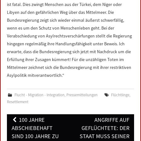
ist fatal. Dies zwingt Menschen aus der Türkei, dem Niger oder
Libyen auf den gefährlichen Weg über das Mittelmeer. Die
Bundesregierung zeigt sich wieder einmal äußerst schwerfällig,
wenn es um den Schutz von Menschenleben geht. Bei der
Verabschiedung von Asylrechtsverschärfungen stellt die Regierung
hingegen regelmäßig ihre Handlungsfähigkeit unter Beweis. Ich
erwarte, dass die Bundesregierung sich jetzt mit Nachdruck um die
Erfüllung ihrer Zusagen kümmert! Für die unzähligen Toten im
Mittelmeer zeichnet sich die Bundesregierung mit ihrer restriktiven
Asylpolitik mitverantwortlich.“
Flucht - Migration - Integration
,
Pressemitteilungen
Flüchtlinge
,
Resettlement
Post
100 JAHRE
ANGRIFFE AUF
navigation
ABSCHIEBEHAFT
GEFLÜCHTETE: DER
SIND 100 JAHRE ZU
STAAT MUSS SEINER